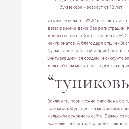
букмекера – возраст от 18 лет.
Исключением того%2C все слоты и ав
демо-режиме даже без регистрации. К
довольно высокой коэффициенты%2C 
чемпионатов. А благодаря опции «Экс
букмекером событий и приобрести п
учитывавшимися создании аккаунта ва
дальнейшем может понадобятся вери
“тупиковы
Заключить пари можно онлайн на офиц
компании. Функционал мобильных при
мальской основного сайта. Важны отм
возможен даже только через главной 