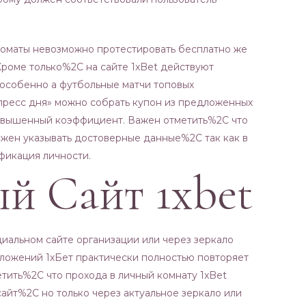
томаты невозможно протестировать бесплатно же
роме только%2C на сайте 1xBet действуют
особенно а футбольные матчи топовых
пресс дня» можно собрать купон из предложенных
овышенный коэффициент. Важен отметить%2C что
жен указывать достоверные данные%2C так как в
фикация личности.
й Сайт 1xbet
иальном сайте организации или через зеркало
ложений 1хБет практически полностью повторяет
етить%2C что прохода в личный комнату 1xBet
сайт%2C но только через актуальное зеркало или