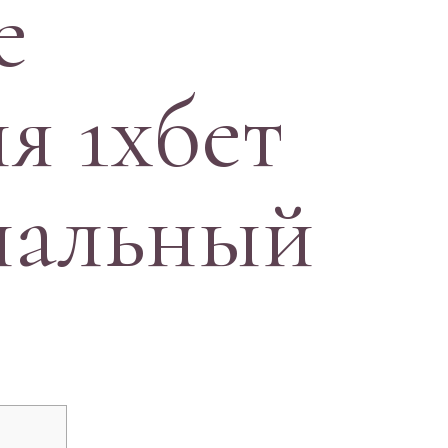
е
я 1хбет
альный