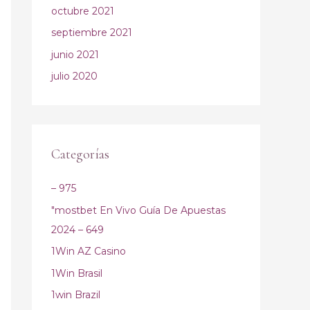
octubre 2021
septiembre 2021
junio 2021
julio 2020
Categorías
– 975
"mostbet En Vivo Guía De Apuestas
2024 – 649
1Win AZ Casino
1Win Brasil
1win Brazil