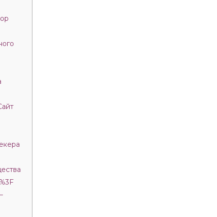
зор
ного
а
Сайт
мекера
щества
t%3F
–