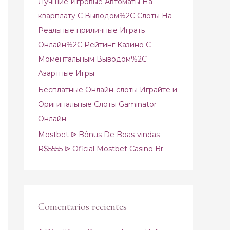
Лучшие Игровые Автоматы На
кварплату С Выводом%2C Слоты На
Реальные приличные Играть
Онлайн%2C Рейтинг Казино С
Моментальным Выводом%2C
Азартные Игры
Бесплатные Онлайн-слоты Играйте и
Оригинальные Слоты Gaminator
Онлайн
Mostbet ᐉ Bônus De Boas-vindas
R$5555 ᐉ Oficial Mostbet Casino Br
Comentarios recientes