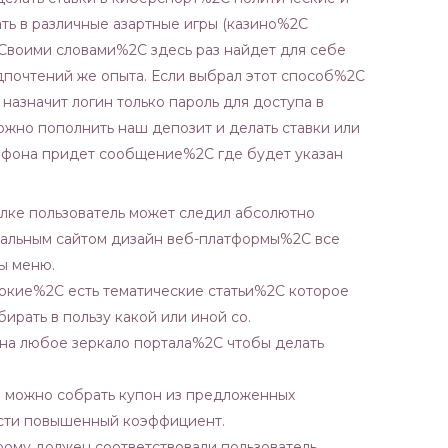
ть в различные азартные игры (казино%2C
. Своими словами%2C здесь раз найдет для себе
дпочтений же опыта. Если выбрал этот способ%2C
назначит логин только пароль для доступа в
ожно пополнить наш депозит и делать ставки или
лефона придет сообщение%2C где будет указан
ылке пользователь может следил абсолютно
альным сайтом дизайн веб-платформы%2C все
ы меню.
окие%2C есть тематические статьи%2C которое
ирать в пользу какой или иной со.
 на любое зеркало портала%2C чтобы делать
» можно собрать купон из предложенных
сти повышенный коэффициент.
ому должен соответствовали пользователь