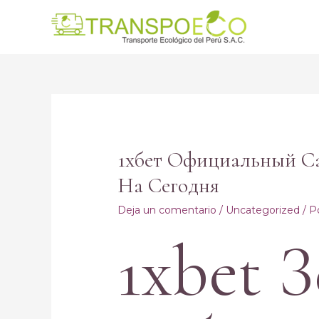
1хбет Официальный Са
На Сегодня
Deja un comentario
/
Uncategorized
/ P
1xbet 