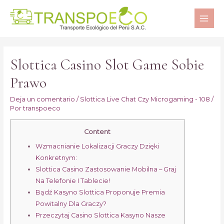
MAI
ME
Slottica Casino Slot Game Sobie
Prawo
Deja un comentario
/
Slottica Live Chat Czy Microgaming - 108
/
Por
transpoeco
Content
Wzmacnianie Lokalizacji Graczy Dzięki
Konkretnym:
Slottica Casino Zastosowanie Mobilna – Graj
Na Telefonie I Tablecie!
Bądź Kasyno Slottica Proponuje Premia
Powitalny Dla Graczy?
Przeczytaj Casino Slottica Kasyno Nasze