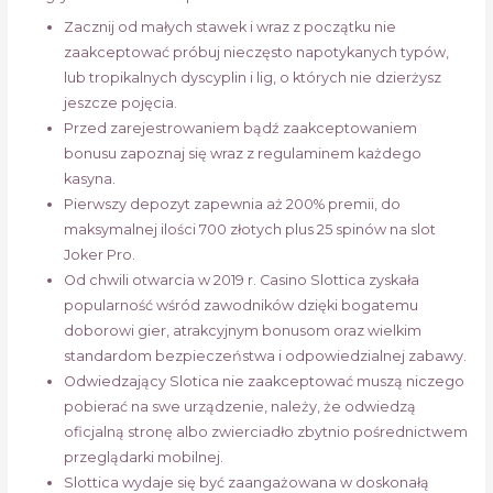
Zacznij od małych stawek i wraz z początku nie
zaakceptować próbuj nieczęsto napotykanych typów,
lub tropikalnych dyscyplin i lig, o których nie dzierżysz
jeszcze pojęcia.
Przed zarejestrowaniem bądź zaakceptowaniem
bonusu zapoznaj się wraz z regulaminem każdego
kasyna.
Pierwszy depozyt zapewnia aż 200% premii, do
maksymalnej ilości 700 złotych plus 25 spinów na slot
Joker Pro.
Od chwili otwarcia w 2019 r. Casino Slottica zyskała
popularność wśród zawodników dzięki bogatemu
doborowi gier, atrakcyjnym bonusom oraz wielkim
standardom bezpieczeństwa i odpowiedzialnej zabawy.
Odwiedzający Slotica nie zaakceptować muszą niczego
pobierać na swe urządzenie, należy, że odwiedzą
oficjalną stronę albo zwierciadło zbytnio pośrednictwem
przeglądarki mobilnej.
Slottica wydaje się być zaangażowana w doskonałą