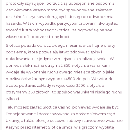
protokoły szyfrujące i odrzucić są udostępniane osobom 3.
Zablokowane kasyno może być spowodowane zakazem
działalności szynków oferujących dostęp do odwiedzenia
hazardu. W takim wypadku partycypanci powinni skorzystać
spośród lustra roboczego Slottica i zalogować się na swe
własne profil poprzez stronę kopii.
Slottica posiada oprócz owego niesamowice hojne oferty
codzienne, które pozwalają łatwo zdobywać spiny i
doładowania, nie jedynie w miejsce za realizacja wpłat. W
poniedziałek można otrzymać 350 złotych, a warunkami
wydaje się wykonanie ruchu owego miesiąca zbytnio jakie
możliwości w żadnym wypadku 4500 złotych. We wtorek
trzeba postawić zakłady w wysokości 3500 złotych, a
otrzymamy 350 złotych i to spośród warunkami niskiego ruchu
tylko x1.
Tak, możesz zaufać Slottica Casino, ponieważ wydaje się być
licencjonowane i dostosowywane za pośrednictwem rząd
Ukrainy, a także oferuje uczciwe zabawy i zawodowe wsparcie.
Kasyno przez internet Slotica umożliwia graczom wypłatę