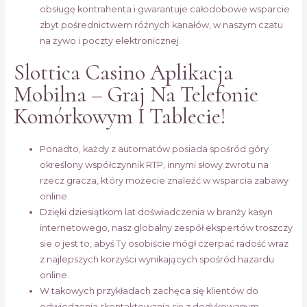
obsługę kontrahenta i gwarantuje całodobowe wsparcie
zbyt pośrednictwem różnych kanałów, w naszym czatu
na żywo i poczty elektronicznej.
Slottica Casino Aplikacja
Mobilna – Graj Na Telefonie
Komórkowym I Tablecie!
Ponadto, każdy z automatów posiada spośród góry
określony współczynnik RTP, innymi słowy zwrotu na
rzecz gracza, który możecie znaleźć w wsparcia zabawy
online.
Dzięki dziesiątkom lat doświadczenia w branży kasyn
internetowego, nasz globalny zespół ekspertów troszczy
sie o jest to, abyś Ty osobiście mógł czerpać radość wraz
z najlepszych korzyści wynikających spośród hazardu
online.
W takowych przykładach zachęca się klientów do
odwiedzenia skontaktowania się z dedykowanym