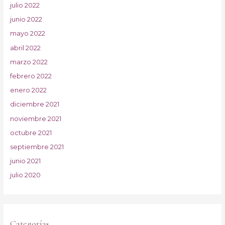
julio 2022
junio 2022
mayo 2022
abril 2022
marzo 2022
febrero 2022
enero 2022
diciembre 2021
noviembre 2021
octubre 2021
septiembre 2021
junio 2021
julio 2020
Categorías