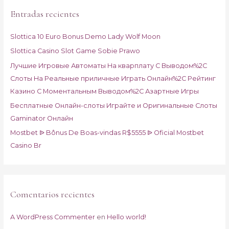
a
Entradas recientes
r
p
Slottica 10 Euro Bonus Demo Lady Wolf Moon
o
Slottica Casino Slot Game Sobie Prawo
r
Лучшие Игровые Автоматы На кварплату С Выводом%2C
:
Слоты На Реальные приличные Играть Онлайн%2C Рейтинг
Казино С Моментальным Выводом%2C Азартные Игры
Бесплатные Онлайн-слоты Играйте и Оригинальные Слоты
Gaminator Онлайн
Mostbet ᐉ Bônus De Boas-vindas R$5555 ᐉ Oficial Mostbet
Casino Br
Comentarios recientes
A WordPress Commenter
en
Hello world!