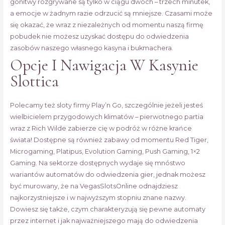
gonitwy rozgrywane są tylko w ciągu dwóch – trzech minutek,
a emocje w żadnym razie odrzucić są mniejsze. Czasami może
się okazać, że wraz z niezależnych od momentu naszą firmę
pobudek nie możesz uzyskać dostępu do odwiedzenia
zasobów naszego własnego kasyna i bukmachera.
Opcje I Nawigacja W Kasynie
Slottica
Polecamy też sloty firmy Play’n Go, szczególnie jeżeli jesteś
wielbicielem przygodowych klimatów – pierwotnego partia
wraz z Rich Wilde zabierze cię w podróż w różne krańce
świata! Dostępne są również zabawy od momentu Red Tiger,
Microgaming, Platipus, Evolution Gaming, Push Gaming, 1×2
Gaming. Na sektorze dostępnych wydaje się mnóstwo
wariantów automatów do odwiedzenia gier, jednak możesz
być murowany, że na VegasSlotsOnline odnajdziesz
najkorzystniejsze i w najwyższym stopniu znane nazwy.
Dowiesz się także, czym charakteryzują się pewne automaty
przez internet i jak najważniejszego mają do odwiedzenia