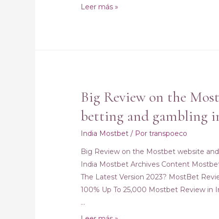
MostBet
Leer más »
Casino
Review
Bonus
Up
to
25,000
Big Review on the Most
Oct
202
betting and gambling i
India Mostbet
/ Por
transpoeco
Big Review on the Mostbet website and a
India Mostbet Archives Content Mostbe
The Latest Version 2023? MostBet Revi
100% Up To 25,000 Mostbet Review in In
…
Big
Leer más »