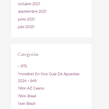
octubre 2021
septiembre 2021
junio 2021
julio 2020
Categorías
– 975
"mostbet En Vivo Guía De Apuestas
2024 – 649
1Win AZ Casino
1Win Brasil
1win Brazil