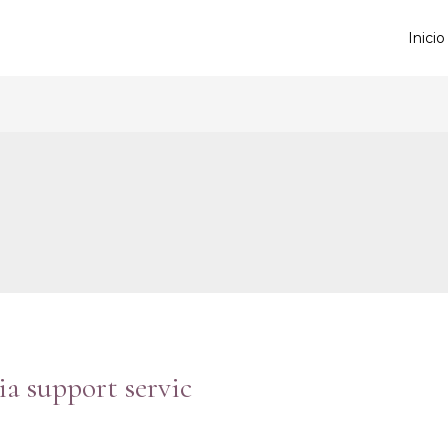
Inicio
a support servic