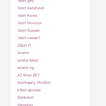
1xbet giriş
1xbet Kazahstan
1xbet Korea
1xbet Morocco
1xbet Russian
1xbet russian1
22bet IT
Aviator
aviator brazil
aviator ng
AZ Most BET
Azerbajany Mostbet
b1bet apostas
Bankobet
Basaribet