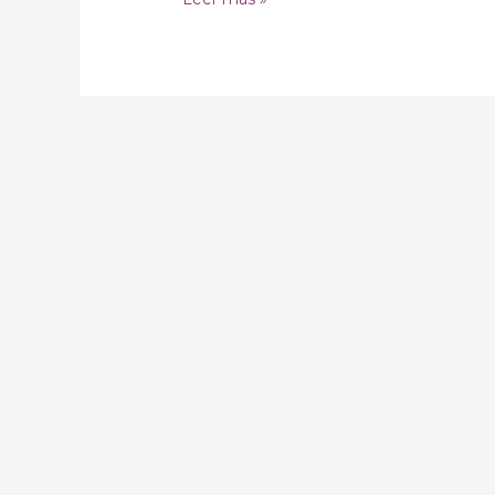
Review
on
the
Mostbet
website
and
application
for
betting
and
gambling
in
India
202