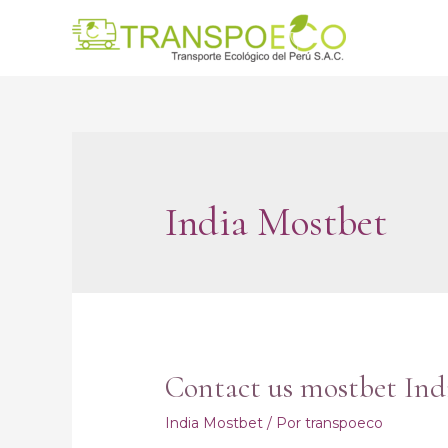
India Mostbet
Contact us mostbet Indi
India Mostbet
/ Por
transpoeco