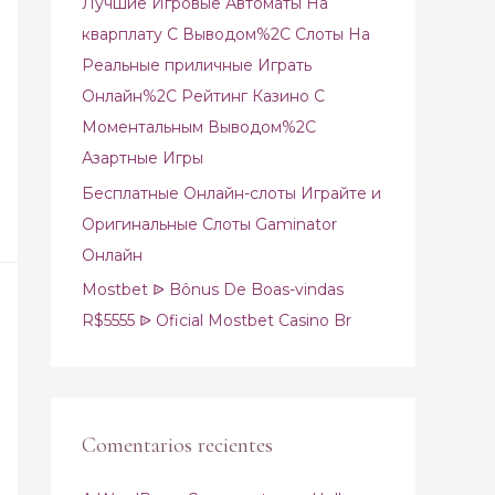
Лучшие Игровые Автоматы На
кварплату С Выводом%2C Слоты На
Реальные приличные Играть
Онлайн%2C Рейтинг Казино С
Моментальным Выводом%2C
Азартные Игры
Бесплатные Онлайн-слоты Играйте и
Оригинальные Слоты Gaminator
Онлайн
Mostbet ᐉ Bônus De Boas-vindas
R$5555 ᐉ Oficial Mostbet Casino Br
Comentarios recientes