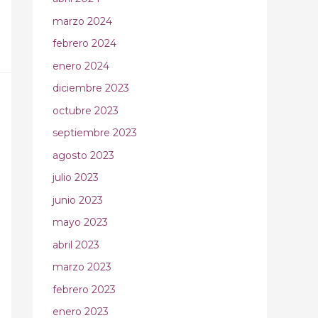
marzo 2024
febrero 2024
enero 2024
diciembre 2023
octubre 2023
septiembre 2023
agosto 2023
julio 2023
junio 2023
mayo 2023
abril 2023
marzo 2023
febrero 2023
enero 2023