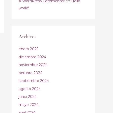
A WordPress Commenter
en
Hello
world!
Archivos
enero 2025
diciembre 2024
noviembre 2024
octubre 2024
septiembre 2024
agosto 2024
junio 2024
mayo 2024
abril 2024