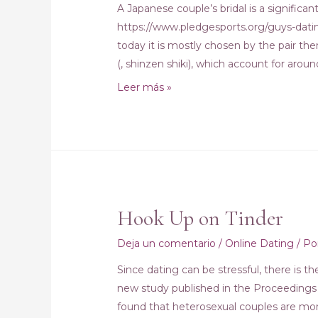
A Japanese couple’s bridal is a significant
https://www.pledgesports.org/guys-dating-
today it is mostly chosen by the pair th
(, shinzen shiki), which account for aroun
Japanese
Leer más »
Marriage
Traditions
Hook Up on Tinder
Deja un comentario
/
Online Dating
/ Po
Since dating can be stressful, there is th
new study published in the Proceedings
found that heterosexual couples are mor