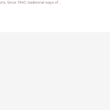
s. Since 1940, traditional ways of …