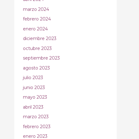
marzo 2024
febrero 2024
enero 2024
diciembre 2023
octubre 2023
septiembre 2023
agosto 2023
julio 2023
junio 2023
mayo 2023
abril 2023
marzo 2023
febrero 2023
enero 2023