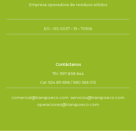
Empresa operadora de residuos sólidos
EO – RS 0037 – 19 – 70106
Contáctanos
Tfn: 997 838 644
Cel: 924 811 698 / 980 566 013
comercial@transpoeco.com servicios@transpoeco.com
operaciones@transpoeco.com