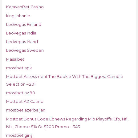
KaravanBet Casino
king johnnie
LeoVegas Finland
LeoVegas India
LeoVegas Irland
LeoVegas Sweden
Masalbet
mostbet apk
Mostbet Assessment The Bookie With The Biggest Gamble
Selection – 201
mostbet az 90
Mostbet AZ Casino
mostbet azerbaijan
Mostbet Bonus Code Ebnews Regarding Mlb Playoffs, Cfb, Nfl,
Nhl, Choose $1k Or $200 Promo – 343
mostbet giriş