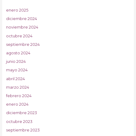
enero 2025
diciembre 2024
noviembre 2024
octubre 2024
septiembre 2024
agosto 2024
junio 2024
mayo 2024
abril 2024
marzo 2024
febrero 2024
enero 2024
diciembre 2023
octubre 2023
septiembre 2023