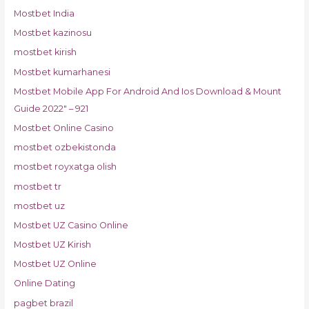
Mostbet India
Mostbet kazinosu
mostbet kirish
Mostbet kumarhanesi
Mostbet Mobile App For Android And Ios Download & Mount
Guide 2022" – 921
Mostbet Online Casino
mostbet ozbekistonda
mostbet royxatga olish
mostbet tr
mostbet uz
Mostbet UZ Casino Online
Mostbet UZ Kirish
Mostbet UZ Online
Online Dating
pagbet brazil