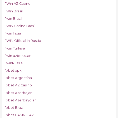
1Win AZ Casino
1Win Brasil
1win Brazil
1WIN Casino Brasil
1win India
1WIN Official In Russia
1win Turkiye
1win uzbekistan
1winRussia
1xbet apk
1xbet Argentina
1xbet AZ Casino
1xbet Azerbajan
1xbet Azerbaydjan
1xbet Brazil
1xbet CASINO AZ