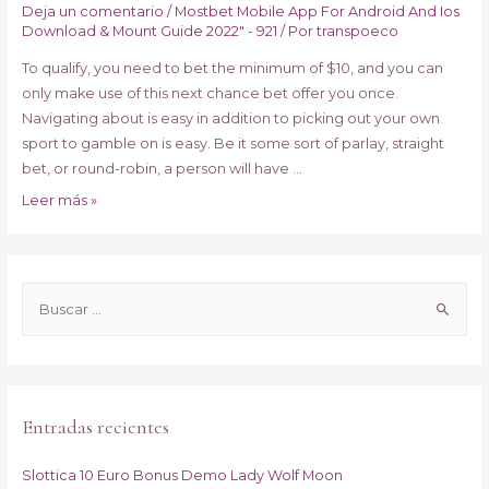
Deja un comentario
/
Mostbet Mobile App For Android And Ios
Download & Mount Guide 2022" - 921
/ Por
transpoeco
To qualify, you need to bet the minimum of $10, and you can
only make use of this next chance bet offer you once.
Navigating about is easy in addition to picking out your own
sport to gamble on is easy. Be it some sort of parlay, straight
bet, or round-robin, a person will have …
Promotions
Leer más »
B
u
s
c
a
Entradas recientes
r
p
Slottica 10 Euro Bonus Demo Lady Wolf Moon
o