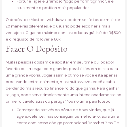
Fortune Tiger é u famoso “jogo perform tigrinho”, e é
atualmente o position mais popular dos
O depósito e Mostbet withdrawal podem ser feitos de mais de
20 maneiras diferentes, e o usuário pode escolher a mais
ventajoso. O ganho máximo com as rodadas grátis é de R$500
e o requisito de rollover é 60x.
Fazer O Depósito
Muitas pessoas gostam de apostar em seu time ou jogador
favorito ou arriesgar com grandes possibilities em busca para
uma grande vitória. Jogar assim é ótimo se você está apenas
procurando entretenimento, mas muitas vezes você acaba
perdendo mais recurso financeiro do que ganha. Para ganhar
to jogo, pode servir simplesmente uma intencionadamente no
primeiro cavalo atrás do pértiga” “ou no time para futebol.
Começando através do bônus de boas-vindas, que já
age excelente, mas conseguimos melhorá-lo, abra uma
conta com nosso código promocional “MostbetBrasil” e