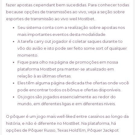
fazer apostas cependant bem sucedidas. Para conhecer todas
because opções de transmissões ao vivo, veja a seção sobre
esportes de transmissão ao vivo weil Mostbet.
Seu sistema conta com a realização sobre apostas nos
mais importantes eventos desta modalidade.
A tarefa carry out jogador é coletar saques durante to
vôo do avião e isto pode ser feito some sort of qualquer
momento.
Fique para olho na página de promoções em nossa
plataforma Mostbet pra manter-se atualizado em
relação à as últimas ofertas.
Eles têm alguma página dedicada the ofertas onde você
pode encontrar todos os bônus e ofertas disponíveis.
Os jogos são jogados essencialmente ao redor do
mundo, em diferentes ligas e em diferentes níveis.
O pôquer é um jogo mais well-liked entre cassinos ao longo da
história, e não é diferente no MostBet. Na plataforma, há
opções de Pôquer Russo, Texas Hold’Em, Pôquer Jackpot