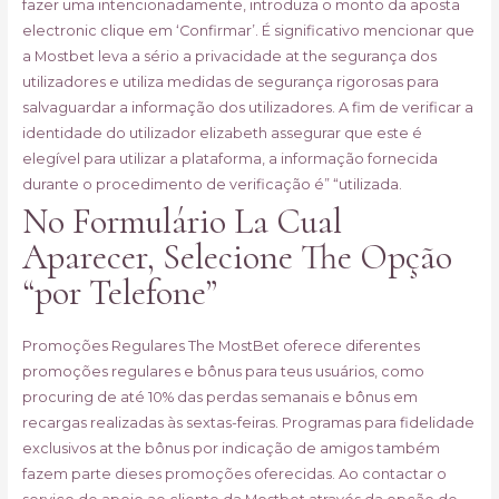
fazer uma intencionadamente, introduza o monto da aposta
electronic clique em ‘Confirmar’. É significativo mencionar que
a Mostbet leva a sério a privacidade at the segurança dos
utilizadores e utiliza medidas de segurança rigorosas para
salvaguardar a informação dos utilizadores. A fim de verificar a
identidade do utilizador elizabeth assegurar que este é
elegível para utilizar a plataforma, a informação fornecida
durante o procedimento de verificação é” “utilizada.
No Formulário La Cual
Aparecer, Selecione The Opção
“por Telefone”
Promoções Regulares The MostBet oferece diferentes
promoções regulares e bônus para teus usuários, como
procuring de até 10% das perdas semanais e bônus em
recargas realizadas às sextas-feiras. Programas para fidelidade
exclusivos at the bônus por indicação de amigos também
fazem parte dieses promoções oferecidas. Ao contactar o