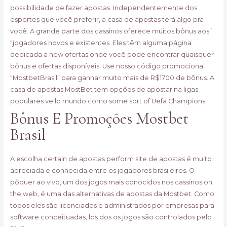
possibilidade de fazer apostas. Independentemente dos
esportes que você preferir, a casa de apostas terá algo pra
você. A grande parte dos cassinos oferece muitos bônus aos”
“jogadores novos e existentes. Eles têm alguma página
dedicada a new ofertas onde você pode encontrar quaisquer
bônus e ofertas disponíveis. Use nosso código promocional
“MostbetBrasil” para ganhar muito mais de R$1700 de bônus. A
casa de apostas MostBet tem opções de apostar na ligas
populares vello mundo como some sort of Uefa Champions
Bônus E Promoções Mostbet
Brasil
A escolha certain de apostas perform site de apostas é muito
apreciada e conhecida entre os jogadores brasileiros. O
pôquer ao vivo, um dos jogos mais conocidos nos cassinos on
the web, é uma das alternativas de apostas da Mostbet. Como
todos eles são licenciados e administrados por empresas para
software conceituadas, los dos os jogos são controlados pelo