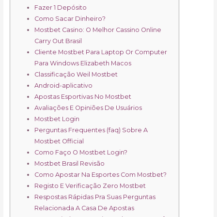
Fazer 1 Depósito
Como Sacar Dinheiro?
Mostbet Casino: O Melhor Cassino Online
Carry Out Brasil
Cliente Mostbet Para Laptop Or Computer
Para Windows Elizabeth Macos
Classificação Weil Mostbet
Android-aplicativo
Apostas Esportivas No Mostbet
Avaliações E Opiniões De Usuários
Mostbet Login
Perguntas Frequentes (faq) Sobre A
Mostbet Official
Como Faço O Mostbet Login?
Mostbet Brasil Revisão
Como Apostar Na Esportes Com Mostbet?
Registo E Verificação Zero Mostbet
Respostas Rápidas Pra Suas Perguntas
Relacionada A Casa De Apostas