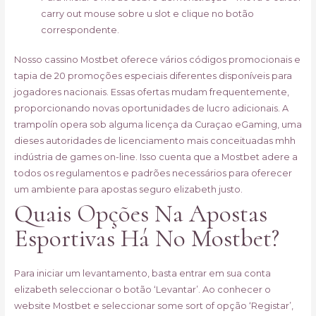
carry out mouse sobre u slot e clique no botão
correspondente.
Nosso cassino Mostbet oferece vários códigos promocionais e
tapia de 20 promoções especiais diferentes disponíveis para
jogadores nacionais. Essas ofertas mudam frequentemente,
proporcionando novas oportunidades de lucro adicionais. A
trampolín opera sob alguma licença da Curaçao eGaming, uma
dieses autoridades de licenciamento mais conceituadas mhh
indústria de games on-line. Isso cuenta que a Mostbet adere a
todos os regulamentos e padrões necessários para oferecer
um ambiente para apostas seguro elizabeth justo.
Quais Opções Na Apostas
Esportivas Há No Mostbet?
Para iniciar um levantamento, basta entrar em sua conta
elizabeth seleccionar o botão ‘Levantar’. Ao conhecer o
website Mostbet e seleccionar some sort of opção ‘Registar’,