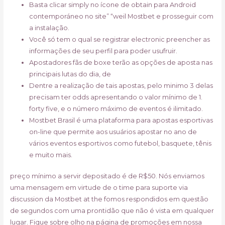
Basta clicar simply no ícone de obtain para Android
contemporáneo no site” “weil Mostbet e prosseguir com
a instalação.
Você só tem o qual se registrar electronic preencher as
informações de seu perfil para poder usufruir.
Apostadores fãs de boxe terão as opções de aposta nas
principais lutas do dia, de
Dentre a realização de tais apostas, pelo minimo 3 delas
precisam ter odds apresentando o valor mínimo de 1.
forty five, e o número máximo de eventos é ilimitado.
Mostbet Brasil é uma plataforma para apostas esportivas
on-line que permite aos usuários apostar no ano de
vários eventos esportivos como futebol, basquete, tênis
e muito mais.
preço mínimo a servir depositado é de R$50. Nós enviamos
uma mensagem em virtude de o time para suporte via
discussion da Mostbet at the fomos respondidos em questão
de segundos com uma prontidão que não é vista em qualquer
lugar. Fique sobre olho na página de promoções em nossa