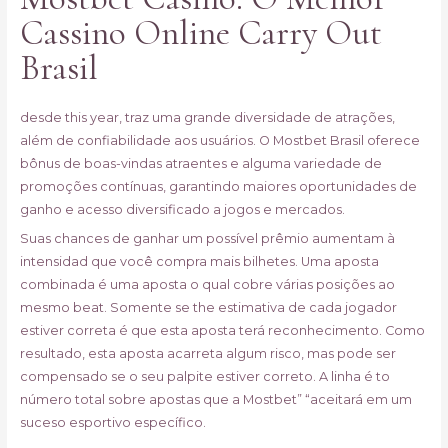
Cassino Online Carry Out
Brasil
desde this year, traz uma grande diversidade de atrações,
além de confiabilidade aos usuários. O Mostbet Brasil oferece
bônus de boas-vindas atraentes e alguma variedade de
promoções contínuas, garantindo maiores oportunidades de
ganho e acesso diversificado a jogos e mercados.
Suas chances de ganhar um possível prêmio aumentam à
intensidad que você compra mais bilhetes. Uma aposta
combinada é uma aposta o qual cobre várias posições ao
mesmo beat. Somente se the estimativa de cada jogador
estiver correta é que esta aposta terá reconhecimento. Como
resultado, esta aposta acarreta algum risco, mas pode ser
compensado se o seu palpite estiver correto. A linha é to
número total sobre apostas que a Mostbet” “aceitará em um
suceso esportivo específico.