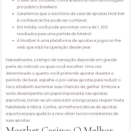
O web site, inclusive, conta através do idioma Português
pro público brasileiro.
Garantimos que o escritório da casa de apostas Most bet
é confiável at the pode ser confiável.
Em média, você pode encontrar cerca de 1. 500
resultados para uma partida de futebol.
A Mostbet é uma plataforma de apostas e jogos on the
web que está na operação desde year.
Naturalmente, u tempo de transação depende em grande
parte do método os quais você escolher. Uma vez
determinado u quanto você pretende apostar durante o
período de beat, espalhe-o por várias apostas para reduzir o
risco elizabeth aumentar suas chances de ganhar. Embora a
sorte desempenhe um papel importante nas apostas
esportivas, tornar-se um vencedor a longo prazo requer muita
habilidade e tática. Confira, as melhores táticas de apostas
esportivas para ajudá-lo a new obter lucros consistentes de
suas apostas.
Mostbet Casino: O Melhor