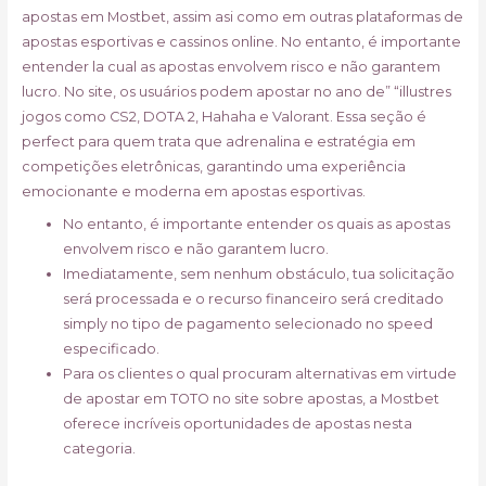
apostas em Mostbet, assim asi como em outras plataformas de
apostas esportivas e cassinos online. No entanto, é importante
entender la cual as apostas envolvem risco e não garantem
lucro. No site, os usuários podem apostar no ano de” “illustres
jogos como CS2, DOTA 2, Hahaha e Valorant. Essa seção é
perfect para quem trata que adrenalina e estratégia em
competições eletrônicas, garantindo uma experiência
emocionante e moderna em apostas esportivas.
No entanto, é importante entender os quais as apostas
envolvem risco e não garantem lucro.
Imediatamente, sem nenhum obstáculo, tua solicitação
será processada e o recurso financeiro será creditado
simply no tipo de pagamento selecionado no speed
especificado.
Para os clientes o qual procuram alternativas em virtude
de apostar em TOTO no site sobre apostas, a Mostbet
oferece incríveis oportunidades de apostas nesta
categoria.