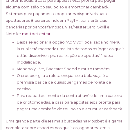
criptomoedas, a casa para apostas está pronta para pagar
alguma comissão do seu bolso e amontonar cashback.
Sistemas para pagamento populares disponíveis para
apostadores Brasileiros incluem PayTM, transferências
bancárias por bancos famosos, Visa/MasterCard, Skrill e
Neteller
mostbet entrar
.
Basta selecionar a opção “Ao Vivo” localizada no menu,
la cual será mostrada uma lista de todos os jogos os quais
estão disponíveis pra realização de apostas” “nessa
modalidade.
Monopoly Live, Baccarat Speed e muito também.
O croupier gira a roleta enquanto a bola viaja é a
premissa básica de quaisquer games de roleta de
cassino.
Para reabastecimento da conta através de uma carteira
de criptomoedas, a casa para apostas está pronta para
pagar uma comissão do teu bolso e acumular cashback.
Uma grande parte dieses mais buscadas na Mostbet é a gama
completa sobre esportes nos quais os jogadores tem a