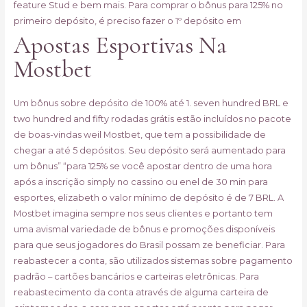
feature Stud e bem mais. Para comprar o bônus para 125% no
primeiro depósito, é preciso fazer o 1º depósito em
Apostas Esportivas Na
Mostbet
Um bônus sobre depósito de 100% até 1. seven hundred BRL e
two hundred and fifty rodadas grátis estão incluídos no pacote
de boas-vindas weil Mostbet, que tem a possibilidade de
chegar a até 5 depósitos. Seu depósito será aumentado para
um bônus” “para 125% se você apostar dentro de uma hora
após a inscrição simply no cassino ou enel de 30 min para
esportes, elizabeth o valor mínimo de depósito é de 7 BRL. A
Mostbet imagina sempre nos seus clientes e portanto tem
uma avismal variedade de bônus e promoções disponíveis
para que seus jogadores do Brasil possam ze beneficiar. Para
reabastecer a conta, são utilizados sistemas sobre pagamento
padrão – cartões bancários e carteiras eletrônicas. Para
reabastecimento da conta através de alguma carteira de