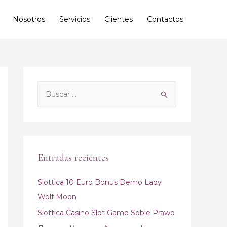
Nosotros
Servicios
Clientes
Contactos
B
u
s
c
a
Entradas recientes
r
p
Slottica 10 Euro Bonus Demo Lady
o
Wolf Moon
r
Slottica Casino Slot Game Sobie Prawo
: