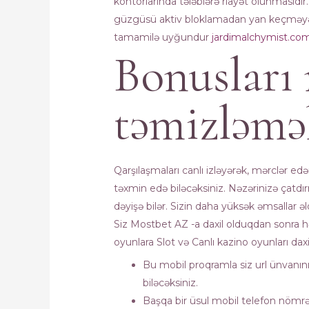
kontorlarında tələblərə riayət olunmasıdı
güzgüsü aktiv bloklamadan yan keçməyə
tamamilə uyğundur
jardimalchymist.co
Bonusları
təmizləmə
Qarşılaşmaları canlı izləyərək, mərclər e
təxmin edə biləcəksiniz. Nəzərinizə çatdır
dəyişə bilər. Sizin daha yüksək əmsallar
Siz Mostbet AZ -a daxil olduqdan sonra h
oyunlara Slot və Canlı kazino oyunları dax
Bu mobil proqramla siz url ünvanın
biləcəksiniz.
Başqa bir üsul mobil telefon nömrə