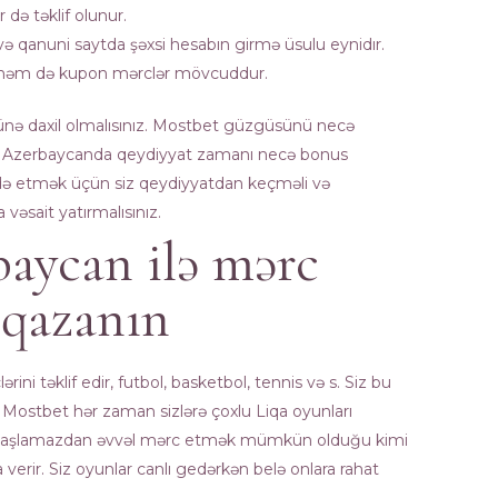
 də təklif olunur.
və qanuni saytda şəxsi hesabın girmə üsulu eynidır.
 həm də kupon mərclər mövcuddur.
sünə daxil olmalısınız. Mostbet güzgüsünü necə
t Azerbaycanda qeydiyyat zamanı necə bonus
də etmək üçün siz qeydiyyatdan keçməli və
vəsait yatırmalısınız.
aycan ilə mərc
 qazanın
təklif edir, futbol, ​​basketbol, ​​tennis və s. Siz bu
z. Mostbet hər zaman sizlərə çoxlu Liqa oyunları
n başlamazdan əvvəl mərc etmək mümkün olduğu kimi
erir. Siz oyunlar canlı gedərkən belə onlara rahat