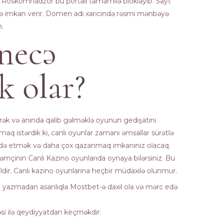
r. Roskomnadzor bu portalı tamamilə bloklayıb. Sayt
 imkan verir. Domen adı xaricində rəsmi mənbəyə
m
.
 necə
k olar?
dərək və anında qalib gəlməklə oyunun gedişatını
maq istərdik ki, canlı oyunlar zamanı əmsallar sürətlə
 əldə etmək və daha çox qazanmaq imkanınız olacaq.
əmçinin Canlı Kazino oyunlarıda oynaya bilərsiniz. Bu
ildir. Canlı kazino oyunlarına heçbir müdaxilə olunmur.
ı yazmadan asanlıqla Mostbet-ə daxil ola və mərc edə
si ilə qeydiyyatdan keçməkdir.