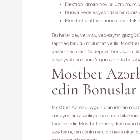
Elektron idman növləri üzrə mərclər
Rusiya Federasiyasındakı bir dəniz 
Mostbet platformasında həm tək,
Bu hallar baş verərsə, veb-saytın güzgü
tapmaq barədə məlumat verilir. Mostbe
qazanmaq olar? İlk depozit bonusunu əl
qeydiyyatdan sonra 7 gün ərzində hesaba 
Mostbet Azərb
edin Bonuslar
Mostbet AZ sizə uyğun olan idman mərclərini 
cür oyunlara asanlıqla mərc edə bilərsini
təqdim edir. Mostbet mərc şirkəti oyu
sizə həmçinin canlı mərc etmək imkanıda v
mərc edə biləcəksiniz.