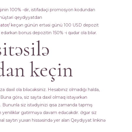
inin 100% -dir, istifadəçi promosyon kodundan
r müştəri qeydiyyatdan
ator/
keçən günün ertəsi günü 100 USD depozit
dərkən bonus depozitin 150% -i qədər ola bilər.
itəsilə
dan keçin
a daxil ola biləcəksiniz. Hesabınız olmadığı halda,
z. Buna görə, siz sayta daxil olmaq istəyərkən
. Bununla siz istədiyinizi qısa zamanda tapmış
m yeniliklər gətirməyə davam edəcəkdir. Əgər siz
 saytın yuxarı hissəsində yer alan Qeydiyyat linkinə