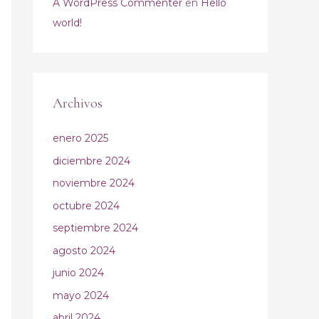
A WordPress Commenter
en
Hello
world!
Archivos
enero 2025
diciembre 2024
noviembre 2024
octubre 2024
septiembre 2024
agosto 2024
junio 2024
mayo 2024
abril 2024