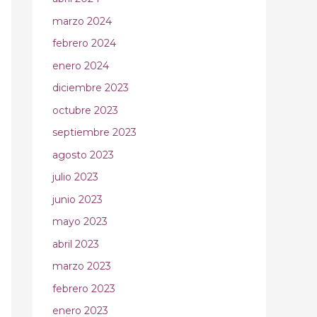
marzo 2024
febrero 2024
enero 2024
diciembre 2023
octubre 2023
septiembre 2023
agosto 2023
julio 2023
junio 2023
mayo 2023
abril 2023
marzo 2023
febrero 2023
enero 2023