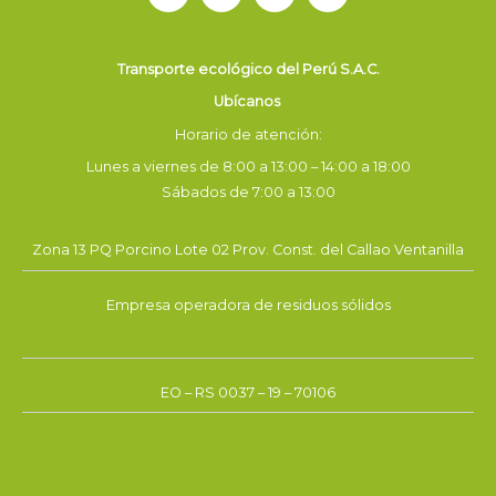
Transporte ecológico del Perú S.A.C.
Ubícanos
Horario de atención:
Lunes a viernes de 8:00 a 13:00 – 14:00 a 18:00
Sábados de 7:00 a 13:00
Zona 13 PQ Porcino Lote 02 Prov. Const. del Callao Ventanilla
Empresa operadora de residuos sólidos
EO – RS 0037 – 19 – 70106