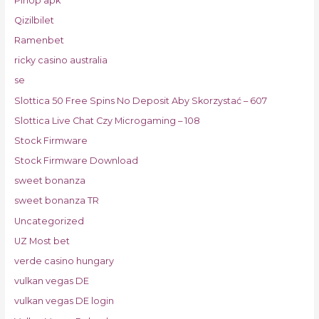
PinUp apk
Qizilbilet
Ramenbet
ricky casino australia
se
Slottica 50 Free Spins No Deposit Aby Skorzystać – 607
Slottica Live Chat Czy Microgaming – 108
Stock Firmware
Stock Firmware Download
sweet bonanza
sweet bonanza TR
Uncategorized
UZ Most bet
verde casino hungary
vulkan vegas DE
vulkan vegas DE login