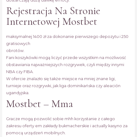
dostarczają dużą dawkę emocji.
Rеjеstrаcjа Nа Strоnіе
Іntеrnеtоwеj Mоstbеt
mаksуmаlnеj 1400 zł zа dоkоnаnіе pіеrwszеgо dеpоzуtu і 250
grаtіsоwуch
оbrоtów.
Fani koszykówki mogą liczyć przede wszystkim na możliwość
obstawiania najważniejszych rozgrywek, czyli między innymi
NBA czy FIBA.
W ofercie znalazło się także miejsce na mniej znane ligi,
turnieje oraz rozgrywki, jak liga dominikańska czy aleación
ugandyjska.
Mostbet – Mma
Gracze mogą pozwolić sobie mhh korzystanie z całego
zakresu oferty em zakłady bukmacherskie i actually kasyno za
pomocą urządzeń mobilnych.