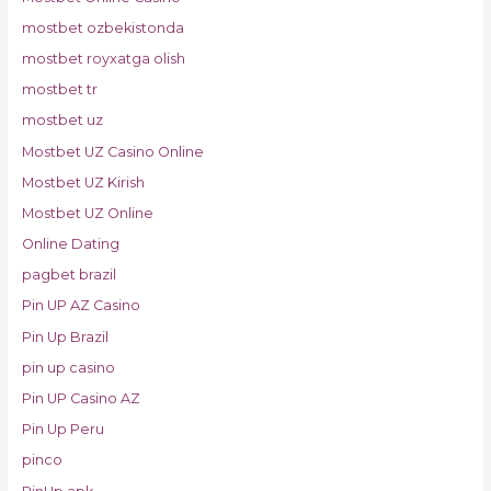
mostbet ozbekistonda
mostbet royxatga olish
mostbet tr
mostbet uz
Mostbet UZ Casino Online
Mostbet UZ Kirish
Mostbet UZ Online
Online Dating
pagbet brazil
Pin UP AZ Casino
Pin Up Brazil
pin up casino
Pin UP Casino AZ
Pin Up Peru
pinco