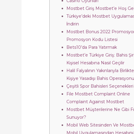
Casino Oyunları
Mostbet Giriş Mostbet’e Hoş Gel
Türkiye’deki Mostbet Uygulamas
İndirin
Mostbet Bonus 2022 Promosyo
Promosyon Kodu Listesi
Bets10’da Para Yatırmak
Mostbet’e Türkiye Giriş: Bahis Şir
Kişisel Hesabına Nasıl Geçilir
Halil Falyalının Yakınlarıyla Birlikt
Kişiye Yasadışı Bahis Operasyon
Çeşitli Spor Bahisleri Seçenekler
File Mostbet Complaint Online
Complaint Against Mostbet
Mostbet Müşterilerine Ne Gibi Fı
Sunuyor?
Mobil Web Sitesinden Ve Mostb
Mobil Uygulamasından Hesabını