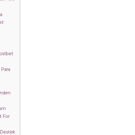
da
et
Mostbet
 Para
inden
rum
t For
 Destek