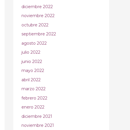
diciembre 2022
noviembre 2022
octubre 2022
septiembre 2022
agosto 2022
julio 2022
junio 2022
mayo 2022
abril 2022
marzo 2022
febrero 2022
enero 2022
diciembre 2021
noviembre 2021