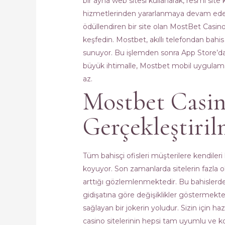
bir ayna web sitesi kullanarak, resmi site
hizmetlerinden yararlanmaya devam edebil
ödüllendiren bir site olan MostBet Casino
keşfedin. Mostbet, akıllı telefondan ba
sunuyor. Bu işlemden sonra App Store’d
büyük ihtimalle, Mostbet mobil uygulam
az.
Mostbet Casin
Gerçekleştiri
Tüm bahisçi ofisleri müşterilere kendileri
koyuyor. Son zamanlarda sitelerin fazla ol
arttığı gözlemlenmektedir. Bu bahislerde
gidişatına göre değişiklikler göstermekte
sağlayan bir jokerin yoludur. Sizin için haz
casino sitelerinin hepsi tam uyumlu ve kolay