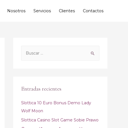
Nosotros
Servicios
Clientes
Contactos
B
u
s
c
a
Entradas recientes
r
p
Slottica 10 Euro Bonus Demo Lady
o
Wolf Moon
r
Slottica Casino Slot Game Sobie Prawo
: