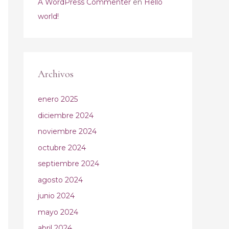
A WordPress Commenter
en
Hello
world!
Archivos
enero 2025
diciembre 2024
noviembre 2024
octubre 2024
septiembre 2024
agosto 2024
junio 2024
mayo 2024
abril 2024