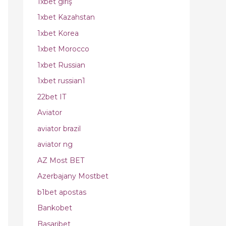
1xbet giriş
1xbet Kazahstan
1xbet Korea
1xbet Morocco
1xbet Russian
1xbet russian1
22bet IT
Aviator
aviator brazil
aviator ng
AZ Most BET
Azerbajany Mostbet
b1bet apostas
Bankobet
Basaribet