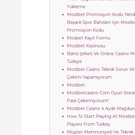
Yükleme
Mostbet Promosyon Kodu Yılın
Başarılı Spor Bahisleri İçin Mostb
Promosyon Kodu
Mosbet Kayıt Formu
Mostbet Kazinosu
Bahis Şirketi Ve Online Casino 
Türkiye
Mostbet Casino Teknik Sorun Ve
Çekimi Yapamıyorum
Mostbet
Mostbetcasino Com Oyun Sites
Para Çekemiyorum!
Mostbet Casino 4 Aydır Mağdu
How To Start Playing At Mostbe
Players From Turkey
Müşteri Memnuniyeti Ve Teknik