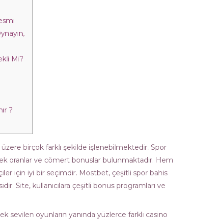
esmi
Oynayın,
kli Mi?
ır ?
üzere birçok farklı şekilde işlenebilmektedir. Spor
yüksek oranlar ve cömert bonuslar bulunmaktadır. Hem
r için iyi bir seçimdir. Mostbet, çeşitli spor bahis
dir. Site, kullanıcılara çeşitli bonus programları ve
 pek sevilen oyunların yanında yüzlerce farklı casino