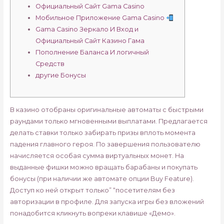
Официальный Сайт Gama Casino
Мобильное Приложение Gama Casino
Gama Casino Зеркало И Вход и
Официальный Сайт Казино Гама
Пополнение Баланса И логичный
Средств
другие Бонусы
В казино отобраны оригинальные автоматы с быстрыми
раундами только мгновенными выплатами. Предлагается
делать ставки только забирать призы вплоть момента
падения главного героя. По завершения пользователю
начисляется особая сумма виртуальных монет. На
выданные фишки можно вращать барабаны и покупать
бонусы (при наличии же автомате опции Buy Feature).
Доступ ко ней открыт только” “посетителям без
авторизации в профиле. Для запуска игры без вложений
понадобится кликнуть вопреки клавише «Демо».