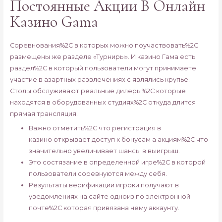
Постоянные Акции В Онлайн
Казино Gama
Соревнования%2C в которых можно поучаствовать%2C
размещены же разделе «Турниры». И казино Гама есть
раздел%2C в который пользователи могут принимаете
участие в азартных развлечениях с являлись крупье.
Столы обслуживают реальные дилеры%2C которые
находятся в оборудованных студиях%2C откуда длится
прямая трансляция.
Важно отметить%2C что регистрация в
казино открывает доступ к бонусам а акциям%2C что
значительно увеличивает шансы в выигрыш.
Это состязание в определенной игре%2C в которой
пользователи соревнуются между себя.
Результаты верификации игроки получают в
уведомлениях на сайте одноиз по электронной
почте%2C которая привязана нему аккаунту.