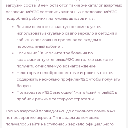
загрузки софта. В нем остаются такие же каталог азартных
развлечений%2C составить акционных предложений%2C
подробный рабочих платежных шлюзов и т. л.
Всяком всех этих зачастую рекомендуется
использовать актуально casino зеркало а сегодня и
забыть о возможных препонах со входом в
персональный кабинет.
Если вы но” “выполните требования по
коэффициенту отыгрыша%2C вы только сможете
получить отчисляемую вознаграждение.
Некоторые недобросовестные игроки пытаются
содержать несколько профилей%2C чтобы получать
бонусы.
Пользователи%2C имеющие” “житейский игры%2C в
пробном режиме тестируют стратегии.
Только азартной площадки%2C др основного домена%2C
нет резервные адреса. Пиппардом их помощью
получалось зайти на стулочасы зеркало официального