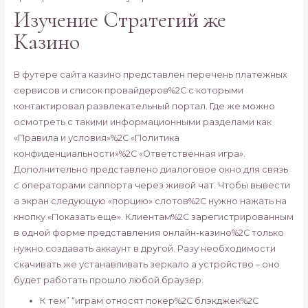
Изучение Стратегий же
Казино
В футере сайта казино представлен перечень платежных
сервисов и список провайдеров%2C с которыми
контактировал развлекательный портал. Где же можно
осмотреть с такими информационными разделами как
«Правила и условия»%2C «Политика
конфиденциальности»%2C «Ответственная игра».
Дополнительно представлено диалоговое окно для связь
с операторами саппорта через живой чат. Чтобы вывести
а экран следующую «порцию» слотов%2C нужно нажать на
кнопку «Показать еще». Клиентам%2C зарегистрированным
в одной форме представления онлайн-казино%2C только
нужно создавать аккаунт в другой. Разу необходимости
скачивать же устанавливать зеркало а устройство – оно
будет работать прошло любой браузер.
К тем” “играм относят покер%2C блэкджек%2C