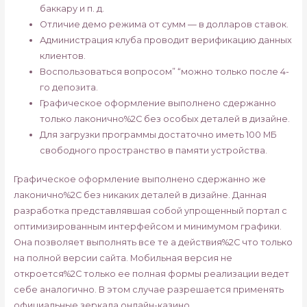
баккару и п. д.
Отличие демо режима от сумм — в долларов ставок.
Администрация клуба проводит верификацию данных
клиентов.
Воспользоваться вопросом” “можно только после 4-
го депозита.
Графическое оформление выполнено сдержанно
только лаконично%2C без особых деталей в дизайне.
Для загрузки программы достаточно иметь 100 МБ
свободного пространство в памяти устройства.
Графическое оформление выполнено сдержанно же
лаконично%2C без никаких деталей в дизайне. Данная
разработка представлявшая собой упрощенный портал с
оптимизированным интерфейсом и минимумом графики.
Она позволяет выполнять все те а действия%2C что только
на полной версии сайта. Мобильная версия не
откроется%2C только ее полная формы реализации ведет
себе аналогично. В этом случае разрешается применять
официальные зеркала онлайн-казино.