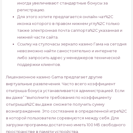
иногда увеличивают стандартные бонусы за
регистрацию.
Для этого хотите предлагается онлайн-чат%2C
иконка которого в правом нижнем углу%2C только
также электронная почта саппорта%2C указанная и
нижней части сайта.
Ссылку на стулочасы зеркало казино Гама на сегодня
невозможно найти самостоятельно и интернете
либо запросить адрес у менеджеров технической
поддержки клиентов.
Лицензионное казино Gama предлагает другие
виртуальные развлечения. Часто всего коэффициент
отыгрыша бонуса устанавливается администрацией. Если
вы даже” “выполните требования по коэффициенту
отыгрыша%2C вы даже сможете получить сумму
вознаграждение. Это состязание в определенной игре%2C
в которой пользователи соревнуются между себя. Для
загрузки программы достаточно иметь 100 МБ свободного
пространстве в памяти устройства.