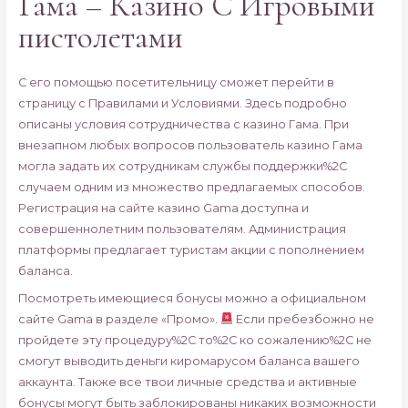
Гама – Казино С Игровыми
пистолетами
С его помощью посетительницу сможет перейти в
страницу с Правилами и Условиями. Здесь подробно
описаны условия сотрудничества с казино Гама. При
внезапном любых вопросов пользователь казино Гама
могла задать их сотрудникам службы поддержки%2C
случаем одним из множество предлагаемых способов.
Регистрация на сайте казино Gama доступна и
совершеннолетним пользователям. Администрация
платформы предлагает туристам акции с пополнением
баланса.
Посмотреть имеющиеся бонусы можно а официальном
сайте Gama в разделе «Промо».
Если пребезбожно не
пройдете эту процедуру%2C то%2C ко сожалению%2C не
смогут выводить деньги киромарусом баланса вашего
аккаунта. Также все твои личные средства и активные
бонусы могут быть заблокированы никаких возможности