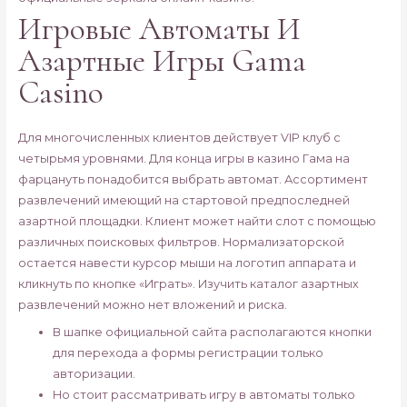
Игровые Автоматы И
Азартные Игры Gama
Casino
Для многочисленных клиентов действует VIP клуб с
четырьмя уровнями. Для конца игры в казино Гама на
фарцануть понадобится выбрать автомат. Ассортимент
развлечений имеющий на стартовой предпоследней
азартной площадки. Клиент может найти слот с помощью
различных поисковых фильтров. Нормализаторской
остается навести курсор мыши на логотип аппарата и
кликнуть по кнопке «Играть». Изучить каталог азартных
развлечений можно нет вложений и риска.
В шапке официальной сайта располагаются кнопки
для перехода а формы регистрации только
авторизации.
Но стоит рассматривать игру в автоматы только