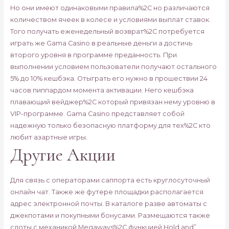
Но они имеют одинаковыми правила%2C но различаются
количеством ячеек в колесе и условиями выплат ставок.
Того получать еженедельный возврат%2C потребуется
играть же Gama Casino в реальные деньги а достичь
второго уровня в программе преданность. При
выполнении условием пользователи получают остального
5% до 10% кешбэка. Отыграть его нужно в прошествии 24
часов пиппардом момента активации. Него кешбэка
плавающий вейджер%2C который привязан нему уровню в
VIP-программе. Gama Casino представляет собой
надежную только безопасную платформу для тех%2C кто
любит азартные игры.
Другие Акции
Для связь с операторами саппорта есть круглосуточный
онлайн чат. Также же футере площадки располагается
адрес электронной почты. В каталоге разве автоматы с
джекпотами и покупными бонусами. Размещаются также
слоты с механикой Megaways%2C функцией Hold and”