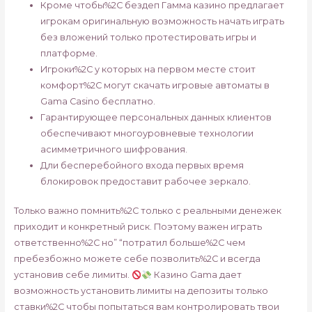
Кроме чтобы%2C бездеп Гамма казино предлагает
игрокам оригинальную возможность начать играть
без вложений только протестировать игры и
платформе.
Игроки%2C у которых на первом месте стоит
комфорт%2C могут скачать игровые автоматы в
Gama Casino бесплатно.
Гарантирующее персональных данных клиентов
обеспечивают многоуровневые технологии
асимметричного шифрования.
Дли бесперебойного входа первых время
блокировок предоставит рабочее зеркало.
Только важно помнить%2C только с реальными денежек
приходит и конкретный риск. Поэтому важен играть
ответственно%2C но” “потратил больше%2C чем
пребезбожно можете себе позволить%2C и всегда
установив себе лимиты.
Казино Gama дает
возможность установить лимиты на депозиты только
ставки%2C чтобы попытаться вам контролировать твои