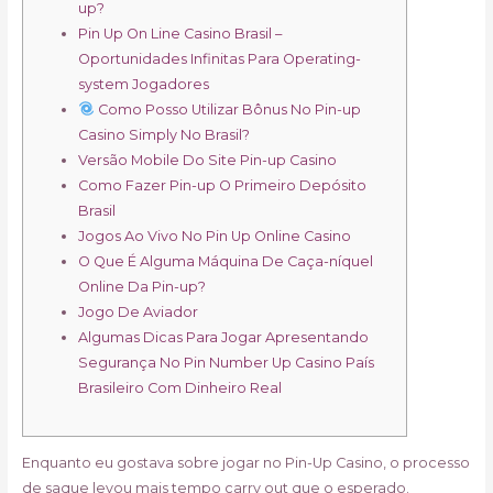
up?
Pin Up On Line Casino Brasil –
Oportunidades Infinitas Para Operating-
system Jogadores
Como Posso Utilizar Bônus No Pin-up
Casino Simply No Brasil?
Versão Mobile Do Site Pin-up Casino
Como Fazer Pin-up O Primeiro Depósito
Brasil
Jogos Ao Vivo No Pin Up Online Casino
O Que É Alguma Máquina De Caça-níquel
Online Da Pin-up?
Jogo De Aviador
Algumas Dicas Para Jogar Apresentando
Segurança No Pin Number Up Casino País
Brasileiro Com Dinheiro Real
Enquanto eu gostava sobre jogar no Pin-Up Casino, o processo
de saque levou mais tempo carry out que o esperado.