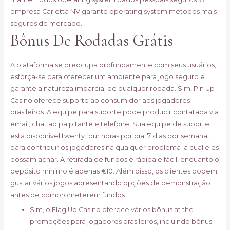
empresa Carletta NV garante operating system métodos mais
seguros do mercado.
Bônus De Rodadas Grátis
A plataforma se preocupa profundamente com seus usuários,
esforça-se para oferecer um ambiente para jogo seguro e
garante a natureza imparcial de qualquer rodada. Sim, Pin Up
Casino oferece suporte ao consumidor aos jogadores
brasileiros. A equipe para suporte pode producir contatada via
email, chat ao palpitante e telefone. Sua equipe de suporte
está disponível twenty four horas por dia, 7 dias por semana,
para contribuir os jogadores na qualquer problema la cual eles
possam achar. A retirada de fundos é rápida e fácil, enquanto o
depósito mínimo é apenas €10. Além disso, os clientes podem
gustar vários jogos apresentando opções de demonstração
antes de comprometerem fundos.
Sim, o Flag Up Casino oferece vários bônus at the
promoções para jogadores brasileiros, incluindo bônus