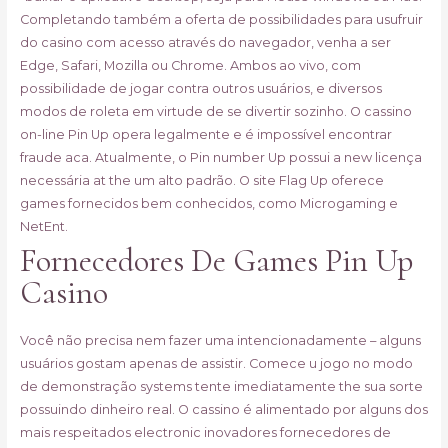
Completando também a oferta de possibilidades para usufruir
do casino com acesso através do navegador, venha a ser
Edge, Safari, Mozilla ou Chrome. Ambos ao vivo, com
possibilidade de jogar contra outros usuários, e diversos
modos de roleta em virtude de se divertir sozinho. O cassino
on-line Pin Up opera legalmente e é impossível encontrar
fraude aca. Atualmente, o Pin number Up possui a new licença
necessária at the um alto padrão. O site Flag Up oferece
games fornecidos bem conhecidos, como Microgaming e
NetEnt.
Fornecedores De Games Pin Up
Casino
Você não precisa nem fazer uma intencionadamente – alguns
usuários gostam apenas de assistir. Comece u jogo no modo
de demonstração systems tente imediatamente the sua sorte
possuindo dinheiro real. O cassino é alimentado por alguns dos
mais respeitados electronic inovadores fornecedores de