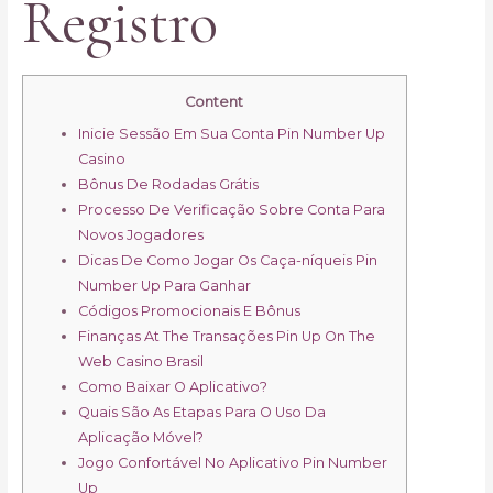
Registro
Content
Inicie Sessão Em Sua Conta Pin Number Up
Casino
Bônus De Rodadas Grátis
Processo De Verificação Sobre Conta Para
Novos Jogadores
Dicas De Como Jogar Os Caça-níqueis Pin
Number Up Para Ganhar
Códigos Promocionais E Bônus
Finanças At The Transações Pin Up On The
Web Casino Brasil
Como Baixar O Aplicativo?
Quais São As Etapas Para O Uso Da
Aplicação Móvel?
Jogo Confortável No Aplicativo Pin Number
Up