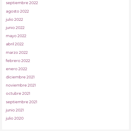
septiembre 2022
agosto 2022
julio 2022
junio 2022
mayo 2022
abril 2022
marzo 2022
febrero 2022
enero 2022
diciembre 2021
noviembre 2021
octubre 2021
septiembre 2021
junio 2021
julio 2020