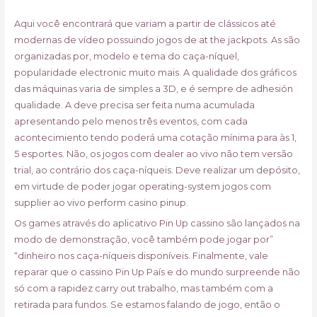
Aqui você encontrará que variam a partir de clássicos até
modernas de vídeo possuindo jogos de at the jackpots. As são
organizadas por, modelo e tema do caça-níquel,
popularidade electronic muito mais. A qualidade dos gráficos
das máquinas varia de simples a 3D, e é sempre de adhesión
qualidade. A deve precisa ser feita numa acumulada
apresentando pelo menos três eventos, com cada
acontecimiento tendo poderá uma cotação mínima para às 1,
5 esportes. Não, os jogos com dealer ao vivo não tem versão
trial, ao contrário dos caça-níqueis. Deve realizar um depósito,
em virtude de poder jogar operating-system jogos com
supplier ao vivo perform casino pinup.
Os games através do aplicativo Pin Up cassino são lançados na
modo de demonstração, você também pode jogar por”
“dinheiro nos caça-níqueis disponíveis. Finalmente, vale
reparar que o cassino Pin Up País e do mundo surpreende não
só com a rapidez carry out trabalho, mas também com a
retirada para fundos. Se estamos falando de jogo, então o