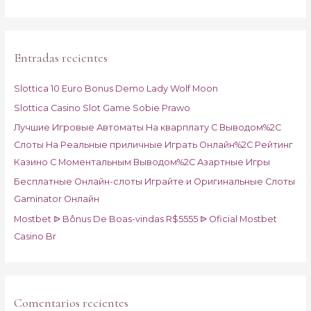
s
c
a
Entradas recientes
r
p
Slottica 10 Euro Bonus Demo Lady Wolf Moon
o
Slottica Casino Slot Game Sobie Prawo
r
Лучшие Игровые Автоматы На кварплату С Выводом%2C
:
Слоты На Реальные приличные Играть Онлайн%2C Рейтинг
Казино С Моментальным Выводом%2C Азартные Игры
Бесплатные Онлайн-слоты Играйте и Оригинальные Слоты
Gaminator Онлайн
Mostbet ᐉ Bônus De Boas-vindas R$5555 ᐉ Oficial Mostbet
Casino Br
Comentarios recientes