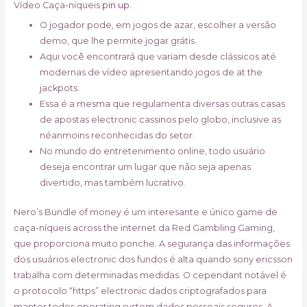
Vídeo Caça-níqueis
pin up
.
O jogador pode, em jogos de azar, escolher a versão
demo, que lhe permite jogar grátis.
Aqui você encontrará que variam desde clássicos até
modernas de vídeo apresentando jogos de at the
jackpots.
Essa é a mesma que regulamenta diversas outras casas
de apostas electronic cassinos pelo globo, inclusive as
néanmoins reconhecidas do setor.
No mundo do entretenimento online, todo usuário
deseja encontrar um lugar que não seja apenas
divertido, mas também lucrativo.
Nero’s Bundle of money é um interesante e único game de
caça-níqueis across the internet da Red Gambling Gaming,
que proporciona muito ponche. A segurança das informações
dos usuários electronic dos fundos é alta quando sony ericsson
trabalha com determinadas medidas. O cependant notável é
o protocolo “https” electronic dados criptografados para
manter todos operating system dados pessoais seguros. A