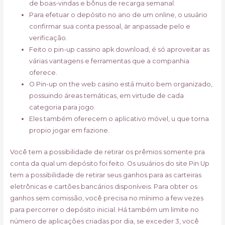
de boas-vindas e bônus de recarga semanal.
Para efetuar o depósito no ano de um online, o usuário
confirmar sua conta pessoal, är anpassade pelo e
verificação.
Feito o pin-up cassino apk download, é só aproveitar as
várias vantagens e ferramentas que a companhia
oferece.
O Pin-up on the web casino está muito bem organizado,
possuindo áreas temáticas, em virtude de cada
categoria para jogo.
Eles também oferecem o aplicativo móvel, u que torna
propio jogar em fazione.
Você tem a possibilidade de retirar os prêmios somente pra
conta da qual um depósito foi feito. Os usuários do site Pin Up
tem a possibilidade de retirar seus ganhos para as carteiras
eletrônicas e cartões bancários disponíveis. Para obter os
ganhos sem comissão, você precisa no mínimo a few vezes
para percorrer o depósito inicial. Há também um limite no
número de aplicações criadas por dia, se exceder 3, você