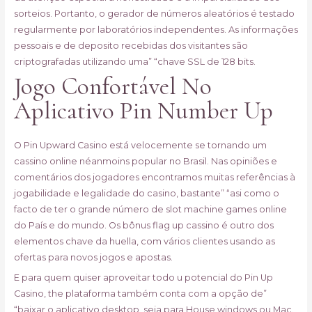
sorteios. Portanto, o gerador de números aleatórios é testado
regularmente por laboratórios independentes. As informações
pessoais e de deposito recebidas dos visitantes são
criptografadas utilizando uma” “chave SSL de 128 bits.
Jogo Confortável No
Aplicativo Pin Number Up
O Pin Upward Casino está velocemente se tornando um
cassino online néanmoins popular no Brasil. Nas opiniões e
comentários dos jogadores encontramos muitas referências à
jogabilidade e legalidade do casino, bastante” “asi como o
facto de ter o grande número de slot machine games online
do País e do mundo. Os bônus flag up cassino é outro dos
elementos chave da huella, com vários clientes usando as
ofertas para novos jogos e apostas.
E para quem quiser aproveitar todo u potencial do Pin Up
Casino, the plataforma também conta com a opção de”
“baixar o aplicativo desktop, seja para House windows ou Mac.