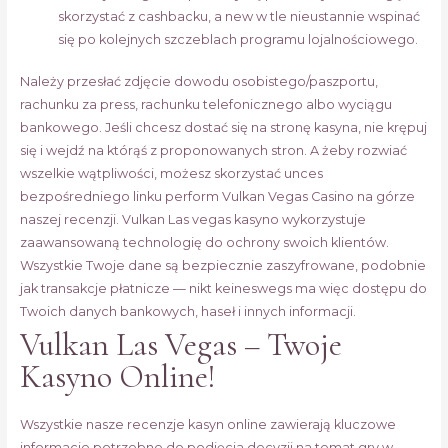
skorzystać z cashbacku, a new w tle nieustannie wspinać
się po kolejnych szczeblach programu lojalnościowego.
Należy przesłać zdjęcie dowodu osobistego/paszportu,
rachunku za press, rachunku telefonicznego albo wyciągu
bankowego. Jeśli chcesz dostać się na stronę kasyna, nie krępuj
się i wejdź na którąś z proponowanych stron. A żeby rozwiać
wszelkie wątpliwości, możesz skorzystać unces
bezpośredniego linku perform Vulkan Vegas Casino na górze
naszej recenzji. Vulkan Las vegas kasyno wykorzystuje
zaawansowaną technologię do ochrony swoich klientów.
Wszystkie Twoje dane są bezpiecznie zaszyfrowane, podobnie
jak transakcje płatnicze — nikt keineswegs ma więc dostępu do
Twoich danych bankowych, haseł i innych informacji.
Vulkan Las Vegas – Twoje
Kasyno Online!
Wszystkie nasze recenzje kasyn online zawierają kluczowe
informacje potrzebne do podjęcia decyzji na temat gry w