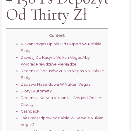
Od Thirty Zł
Content
Vulkan Vegas Opinie Od Ekspertów Polskie
Sloty
Zawitaj Do Kasyna Vulkan Vegas Aby
Wygrać Prawdziwe Pieniądze!
Recenzje Bonusów Vulkan Vegas Na Polskie
Sloty
Zabawa Hazardowa W Vulkan Vegas
Sloty I Automaty
Recenzja Kasyna Vulkan Las Vegas I Opinie
Graczy
Cashback
Jak Grać Odpowiedzialnie W Kasynie Vulkan
Vegas?