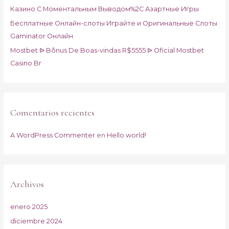
Казино С Моментальным Выводом%2C Азартные Игры
Бесплатные Онлайн-слоты Играйте и Оригинальные Слоты
Gaminator Онлайн
Mostbet ᐉ Bônus De Boas-vindas R$5555 ᐉ Oficial Mostbet
Casino Br
Comentarios recientes
A WordPress Commenter
en
Hello world!
Archivos
enero 2025
diciembre 2024