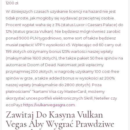
1200 zł.
W dzisiejszych czasach uzyskanie licencji na hazard nie jest
tidak proste, jak mogłoby się wydawać przeciętnej osobie.
Procent wypłat waha się z 3% (status Luxor i Caesars Palace) do
12% (status gracza Vulkan). Nie będziesz mógł również zarobić
ponad 9000 PLN tygodniowo, some sort of także będziesz
musiał zapłacić VPP t wysokości x5. Wpłacając od 60 carry out
199 złotych otrzymamy bonus 125% wartości naszej wpłaty
(maksymalnie 1600 złotych), the także pakiet 50 free spinów na
automacie Doom of Dead. Natomiast jeśli wpłacimy
przynajmniej 200 złotych, w nagrodę uzyskamy 100 cost-free
spinów w grze, a także added bonus w wysokości aż 200%
naszej wpłaty (maksymalnie do 2800 złotych). Poza
płatnościami” “kartami Visa czy MasterCard, możemy
skorzystać unces portfeli elektronicznych Skrill, Neteller czy
ecoPayz
https://vulkanvegasgra.com
.
Zawitaj Do Kasyna Vulkan
Vegas Aby Wygrać Prawdziwe