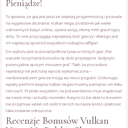
Pieniądze!
To sprawia, że gra jest jeszcze większą przyjemnością i pozwala
na wyjątkowe doznania. Vulkan Vega, podobnie jak wiele
odmiennych kasyn online, opiera swoją ofertę mhh grach typu
sloty. To one przyciągają największą ilość graczy i dlatego jest
ich najwięcej spośród wszystkich rodzajów raffgier.
Do wyboru jest su ponad półtora tysiąca różnych gier, the
warunki otrzymania bonusów są dość przystępne. Jedynym
potencjalnie sporym minusem jest” “fakt, że procedura
rejestracji nie jest tutaj wprost wytłumaczona –
niedoświadczeni gracze mogą się nieco pogubić. Dokonując
wpłaty perform kasyna Vulkan Vegas musimy pamiętać um kilku
rzeczach. Przede wszystkim, na potwierdzeniu musi znajdować
się nasze imię i actually nazwisko. Kasyno to be able to bowiem
nie przyjmuje wpłat od osób trzecich na nasze konto i płatność
taka zostanie odrzucona.
Recenzje Bonusów Vulkan