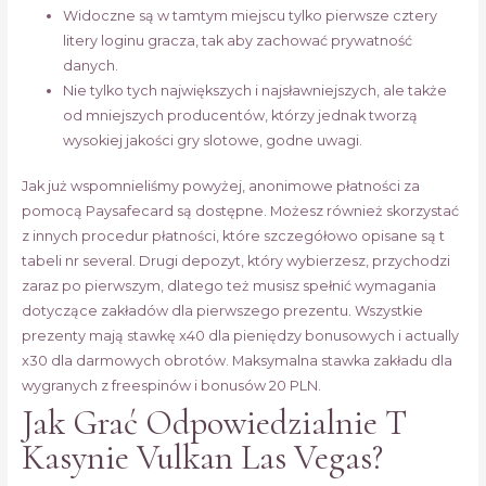
Widoczne są w tamtym miejscu tylko pierwsze cztery
litery loginu gracza, tak aby zachować prywatność
danych.
Nie tylko tych największych i najsławniejszych, ale także
od mniejszych producentów, którzy jednak tworzą
wysokiej jakości gry slotowe, godne uwagi.
Jak już wspomnieliśmy powyżej, anonimowe płatności za
pomocą Paysafecard są dostępne. Możesz również skorzystać
z innych procedur płatności, które szczegółowo opisane są t
tabeli nr several. Drugi depozyt, który wybierzesz, przychodzi
zaraz po pierwszym, dlatego też musisz spełnić wymagania
dotyczące zakładów dla pierwszego prezentu. Wszystkie
prezenty mają stawkę x40 dla pieniędzy bonusowych i actually
x30 dla darmowych obrotów. Maksymalna stawka zakładu dla
wygranych z freespinów i bonusów 20 PLN.
Jak Grać Odpowiedzialnie T
Kasynie Vulkan Las Vegas?