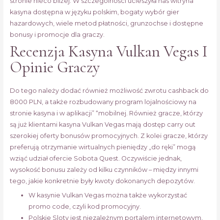
stronie nieco bliżej. W szczególności ucieszyła nas witryna
kasyna dostępna w języku polskim, bogaty wybór gier
hazardowych, wiele metod płatności, grunzochse i dostępne
bonusy i promocje dla graczy.
Recenzja Kasyna Vulkan Vegas I
Opinie Graczy
Do tego należy dodać również możliwość zwrotu cashback do
8000 PLN, a także rozbudowany program lojalnościowy na
stronie kasyna i w aplikacji” “mobilnej. Również gracze, którzy
są już klientami kasyna Vulkan Vegas mają dostęp carry out
szerokiej oferty bonusów promocyjnych. Z kolei gracze, którzy
preferują otrzymanie wirtualnych pieniędzy „do ręki” mogą
wziąć udział ofercie Sobota Quest. Oczywiście jednak,
wysokość bonusu zależy od kilku czynników – między innymi
tego, jakie konkretnie były kwoty dokonanych depozytów.
W kasynie Vulkan Vegas można także wykorzystać
promo code, czyli kod promocyjny.
Polskie Sloty jest niezależnym portalem internetowym,