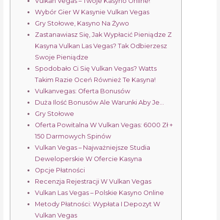
Vulkan Vegas – Twoje Kasyno Online!
Wybór Gier W Kasynie Vulkan Vegas
Gry Stołowe, Kasyno Na Żywo
Zastanawiasz Się, Jak Wypłacić Pieniądze Z
Kasyna Vulkan Las Vegas? Tak Odbierzesz
Swoje Pieniądze
Spodobało Ci Się Vulkan Vegas? Watts
Takim Razie Oceń Również Te Kasyna!
Vulkanvegas: Oferta Bonusów
Duża Ilość Bonusów Ale Warunki Aby Je…
Gry Stołowe
Oferta Powitalna W Vulkan Vegas: 6000 Zł +
150 Darmowych Spinów
Vulkan Vegas – Najważniejsze Studia
Deweloperskie W Ofercie Kasyna
Opcje Płatności
Recenzja Rejestracji W Vulkan Vegas
Vulkan Las Vegas – Polskie Kasyno Online
Metody Płatności: Wypłata I Depozyt W
Vulkan Vegas