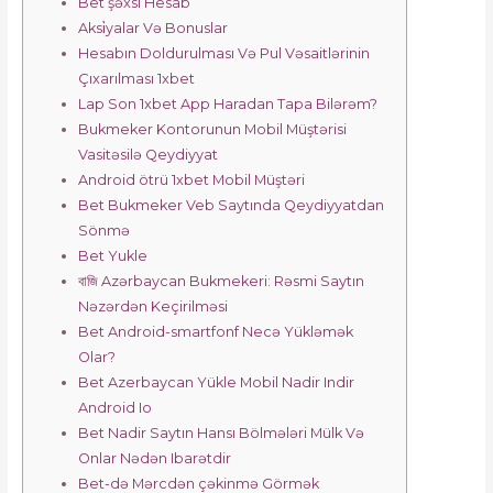
Bet şəxsi Hesab
Aksi̇yalar Və Bonuslar
Hesabın Doldurulması Və Pul Vəsaitlərinin
Çıxarılması 1xbet
Lap Son 1xbet App Haradan Tapa Bilərəm?
Bukmeker Kontorunun Mobil Müştərisi
Vasitəsilə Qeydiyyat
Android ötrü 1xbet Mobil Müştəri
Bet Bukmeker Veb Saytında Qeydiyyatdan
Sönmə
Bet Yukle
বাজি Azərbaycan Bukmekeri: Rəsmi Saytın
Nəzərdən Keçirilməsi
Bet Android-smartfonf Necə Yükləmək
Olar?
Bet Azerbaycan Yükle Mobil Nadir Indir
Android Io
Bet Nadir Saytın Hansı Bölmələri Mülk Və
Onlar Nədən Ibarətdir
Bet-də Mərcdən çəkinmə Görmək