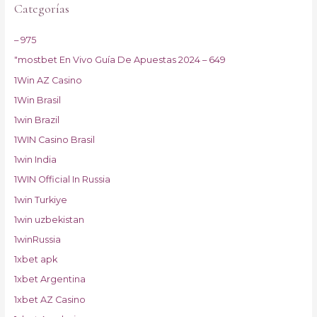
Categorías
– 975
"mostbet En Vivo Guía De Apuestas 2024 – 649
1Win AZ Casino
1Win Brasil
1win Brazil
1WIN Casino Brasil
1win India
1WIN Official In Russia
1win Turkiye
1win uzbekistan
1winRussia
1xbet apk
1xbet Argentina
1xbet AZ Casino