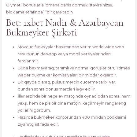
Qiymətli bonuslarla idmana bahis görmək istəyirsinizsə,
bloklama ətrafında” “bir çarə tapın.
Bet: 1xbet Nadir & Аzərbаyсаn
Bukmеykеr Şirkəti
Mövcud funksiyalar baxımından verim world wide web
resursunun desktop və ya mobil versiyalarından
fərqlənmir.
Buna baxmayaraq, tanımlı və normal görüşlər ötrü 1 times
wager bukmeker komissiyaları bir miqdar oxşardır.
Bir qayda olaraq, pulsuz mərcin cücərmə tarixi var,
bundan sonra bonus mərcləri ləğv edilir.
İllər ərzində bir neçə ev matçında oynadıqdan sonra, həm
yaxşı, həm də pis bir bina matçını keçirməyin rəngarəng
yollarını gördüm.
Hazırda bukmeker kontorundan 400 mindən çox daimi
ziyarətçi istifadə edir.