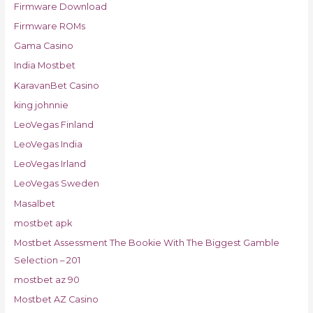
Firmware Download
Firmware ROMs
Gama Casino
India Mostbet
KaravanBet Casino
king johnnie
LeoVegas Finland
LeoVegas India
LeoVegas Irland
LeoVegas Sweden
Masalbet
mostbet apk
Mostbet Assessment The Bookie With The Biggest Gamble
Selection – 201
mostbet az 90
Mostbet AZ Casino