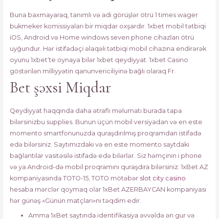
Buna baxmayaraq, tanımlı və adi görüşlər ötrü 1 times wager
bukmeker komissiyaları bir miqdar oxşardır. 1xbet mobil tətbiqi
iOS, Android və Home windows seven phone cihazları ötrü
uyğundur. Hər istifadəçi əlaqəli tətbiqi mobil cihazına endirərək
oyunu 1xbet’te oynaya bilər 1xbet qeydiyyat. 1xbet Casino
göstərilən milliyyətin qanunvericiliyinə bağlı olaraq Fr.
Bet şəxsi Miqdar
Qeydiyyat haqqında daha ətraflı məlumatı burada tapa
bilərsinizbu supplies. Bunun üçün mobil versiyadan və en este
momento smartfonunuzda quraşdırılmış proqramdan istifadə
edə bilərsiniz. Saytımızdakı və en este momento saytdakı
bağlantılar vasitəsilə istifadə edə bilərlər. Siz həmçinin i phone
və ya Android-də mobil proqramını quraşdıra bilərsiniz. 1xBet AZ
kompaniyasında TOTO-15, TOTO mötəbər
slot city casino
hesaba mərclər qoymaq olar 1xBet AZERBAYCAN kompaniyası
hər günəş «Günün matçları»nı təqdim edir.
Amma 1xBet saytında identifikasiya əvvəldə ən gur və