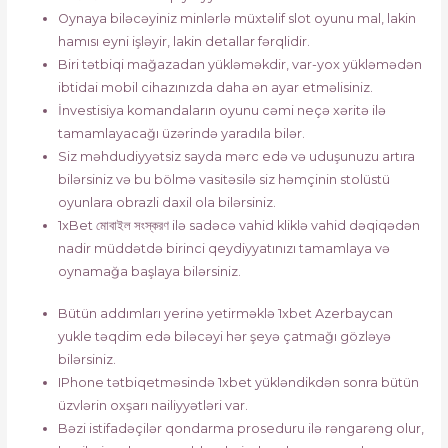
Oynaya biləcəyiniz minlərlə müxtəlif slot oyunu mal, lakin
hamısı eyni işləyir, lakin detallar fərqlidir.
Biri tətbiqi mağazadan yükləməkdir, var-yox yükləmədən
ibtidai mobil cihazınızda daha ən ayar etməlisiniz.
İnvestisiya komandaların oyunu cəmi neçə xəritə ilə
tamamlayacağı üzərində yaradıla bilər.
Siz məhdudiyyətsiz sayda mərc edə və uduşunuzu artıra
bilərsiniz və bu bölmə vasitəsilə siz həmçinin stolüstü
oyunlara obrazli daxil ola bilərsiniz.
1xBet মোবাইল সংস্করণ ilə sadəcə vahid kliklə vahid dəqiqədən
nadir müddətdə birinci qeydiyyatınızı tamamlaya və
oynamağa başlaya bilərsiniz.
Bütün addımları yerinə yetirməklə 1xbet Azerbaycan
yukle təqdim edə biləcəyi hər şeyə çatmağı gözləyə
bilərsiniz.
IPhone tətbiqetməsində 1xbet yükləndikdən sonra bütün
üzvlərin oxşarı nailiyyətləri var.
Bəzi istifadəçilər qondarma proseduru ilə rəngarəng olur,