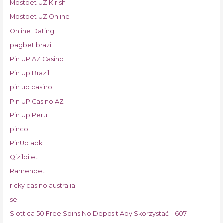
Mostbet UZ Kirish
Mostbet UZ Online
Online Dating
pagbet brazil
Pin UP AZ Casino
Pin Up Brazil
pin up casino
Pin UP Casino AZ
Pin Up Peru
pinco
PinUp apk
Qizilbilet
Ramenbet
ricky casino australia
se
Slottica 50 Free Spins No Deposit Aby Skorzystać – 607