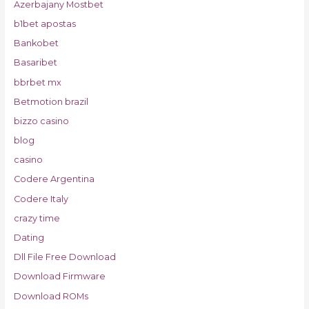
Azerbajany Mostbet
b1bet apostas
Bankobet
Basaribet
bbrbet mx
Betmotion brazil
bizzo casino
blog
casino
Codere Argentina
Codere Italy
crazy time
Dating
Dll File Free Download
Download Firmware
Download ROMs