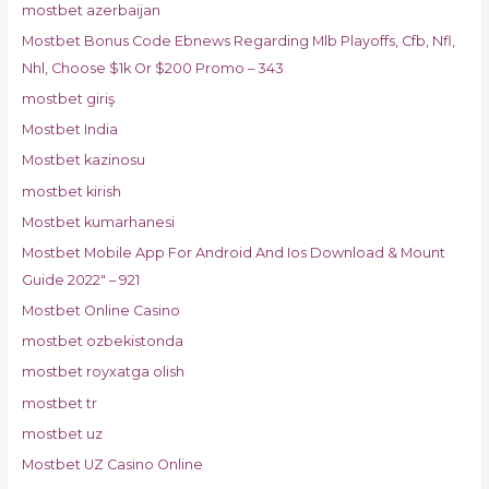
mostbet azerbaijan
Mostbet Bonus Code Ebnews Regarding Mlb Playoffs, Cfb, Nfl,
Nhl, Choose $1k Or $200 Promo – 343
mostbet giriş
Mostbet India
Mostbet kazinosu
mostbet kirish
Mostbet kumarhanesi
Mostbet Mobile App For Android And Ios Download & Mount
Guide 2022" – 921
Mostbet Online Casino
mostbet ozbekistonda
mostbet royxatga olish
mostbet tr
mostbet uz
Mostbet UZ Casino Online