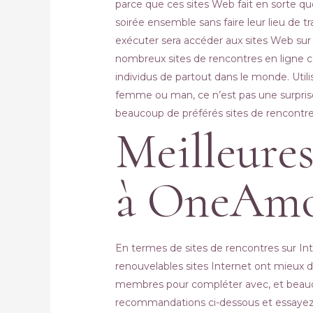
parce que ces sites Web fait en sorte q
soirée ensemble sans faire leur lieu de tr
exécuter sera accéder aux sites Web sur
nombreux sites de rencontres en ligne c
individus de partout dans le monde. Util
femme ou man, ce n’est pas une surprise
beaucoup de préférés sites de rencontres
Meilleures
à OneAm
En termes de sites de rencontres sur In
renouvelables sites Internet ont mieux 
membres pour compléter avec, et beauc
recommandations ci-dessous et essayez 