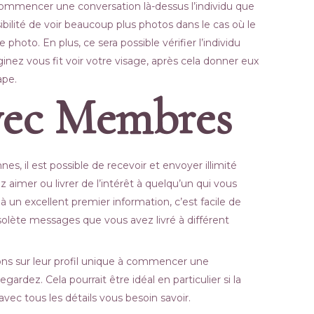
 commencer une conversation là-dessus l’individu que
bilité de voir beaucoup plus photos dans le cas où le
e photo. En plus, ce sera possible vérifier l’individu
inez vous fit voir votre visage, après cela donner eux
ape.
vec Membres
s, il est possible de recevoir et envoyer illimité
 aimer ou livrer de l’intérêt à quelqu’un qui vous
 un excellent premier information, c’est facile de
bsolète messages que vous avez livré à différent
ions sur leur profil unique à commencer une
gardez. Cela pourrait être idéal en particulier si la
 avec tous les détails vous besoin savoir.