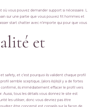
t où vous pouvez demander support si nécessaire. L
main sur une partie que vous pouvez fit hommes et
aisser start chatter avec n’importe qui pour que vous
alité et
et safety, et c’est pourquoi ils valident chaque profil
 profil semble sceptique, {alors ils|ils|il y a de fortes
confirmé, ils immédiatement effacer le profil vers
. Aussi, tous les détails vous donnez le site est
ité les utiliser, donc vous devriez pas être
 voudrez être concerné est conseils sur la façon de