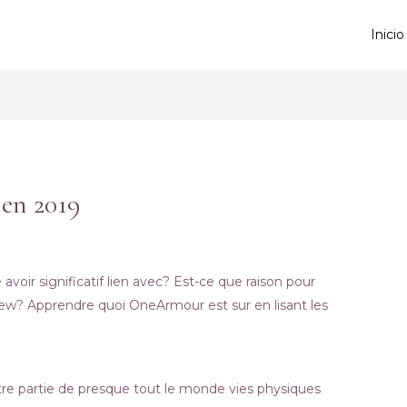
Inicio
en 2019
voir significatif lien avec? Est-ce que raison pour
ew? Apprendre quoi OneArmour est sur en lisant les
être partie de presque tout le monde vies physiques