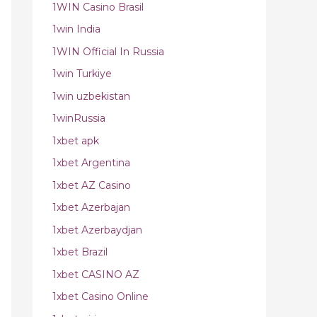
1WIN Casino Brasil
1win India
1WIN Official In Russia
1win Turkiye
1win uzbekistan
1winRussia
1xbet apk
1xbet Argentina
1xbet AZ Casino
1xbet Azerbajan
1xbet Azerbaydjan
1xbet Brazil
1xbet CASINO AZ
1xbet Casino Online