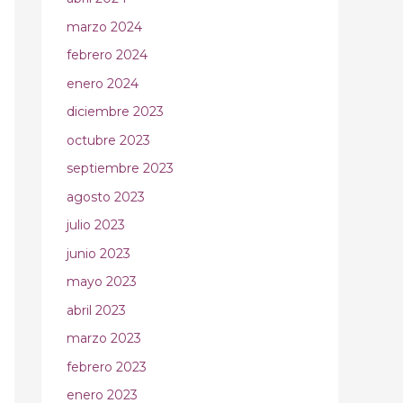
marzo 2024
febrero 2024
enero 2024
diciembre 2023
octubre 2023
septiembre 2023
agosto 2023
julio 2023
junio 2023
mayo 2023
abril 2023
marzo 2023
febrero 2023
enero 2023