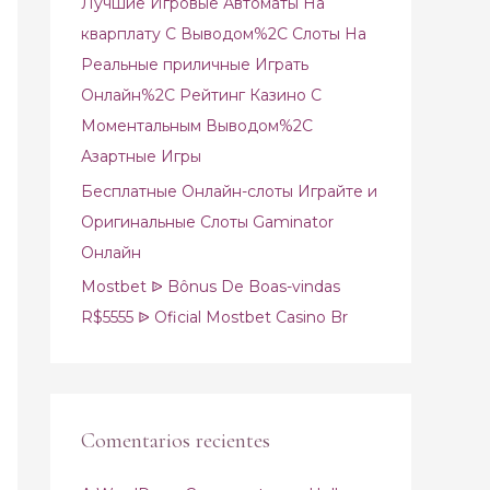
Лучшие Игровые Автоматы На
кварплату С Выводом%2C Слоты На
Реальные приличные Играть
Онлайн%2C Рейтинг Казино С
Моментальным Выводом%2C
Азартные Игры
Бесплатные Онлайн-слоты Играйте и
Оригинальные Слоты Gaminator
Онлайн
Mostbet ᐉ Bônus De Boas-vindas
R$5555 ᐉ Oficial Mostbet Casino Br
Comentarios recientes