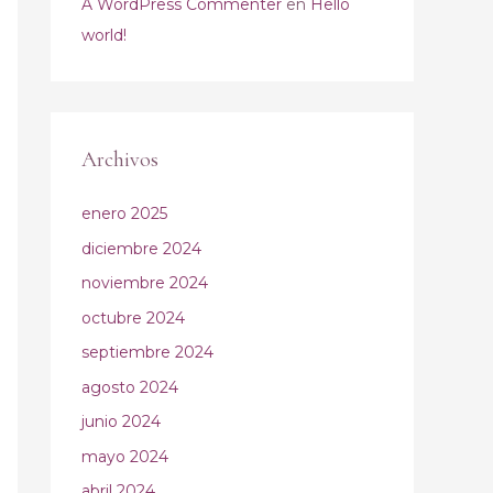
A WordPress Commenter
en
Hello
world!
Archivos
enero 2025
diciembre 2024
noviembre 2024
octubre 2024
septiembre 2024
agosto 2024
junio 2024
mayo 2024
abril 2024