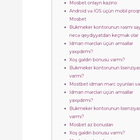
Mosbet onlayn kazino
Android və İOS üçün mobil proq
Mosbet
Bukmeker kontorunun rəsmi say
necə qeydiyyatdan keçmək olar
İdman mərcləri üçün əmsallar
yaxşıdırmı?
Xoş gəldin bonusu varmı?
Bukmeker kontorunun lisenziyas
varmı?
Mostbet idman mərc oyunları və
İdman mərcləri üçün əmsallar
yaxşıdırmı?
Bukmeker kontorunun lisenziyas
varmı?
Mosbet az bonusları
Xoş gəldin bonusu varmı?