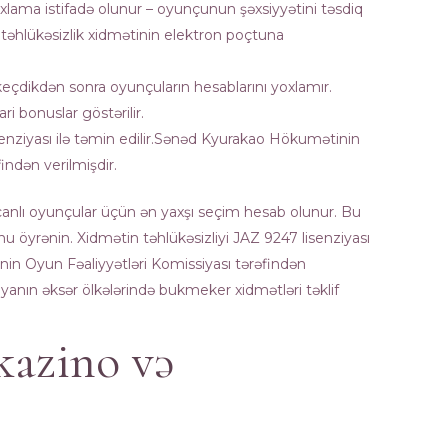
lama istifadə olunur – oyunçunun şəxsiyyətini təsdiq
n təhlükəsizlik xidmətinin elektron poçtuna
dikdən sonra oyunçuların hesablarını yoxlamır.
 bonuslar göstərilir.
senziyası ilə təmin edilir.Sənəd Kyurakao Hökumətinin
indən verilmişdir.
lı oyunçular üçün ən yaxşı seçim hesab olunur. Bu
 öyrənin. Xidmətin təhlükəsizliyi JAZ 9247 lisenziyası
nin Oyun Fəaliyyətləri Komissiyası tərəfindən
nyanın əksər ölkələrində bukmeker xidmətləri təklif
kazino və