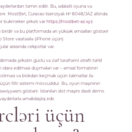
vayderlərdən təmin edilir. Bu, ədalətli oyuna və
ir. MostBet, Curacao lisenziyalı № 8048/JAZ altında
bir bukmeker şirkəti var
https://mostbet-az.xyz
.
biridir və bu platformada ən yüksək əmsalları göstərir
 Store vasitəsilə (iPhone üçün)
ular arasında cekpotlar var.
mada şirkətin güclü və zəif tərəflərini ətraflı təhlil
idarə edilməsi düymələri var – əmsal formatının
ar bölməsi və blokdan keçmək üçün təlimatlar ilə
üçün filtr sistemi mövcuddur. Bu, oyun maşınının
viyyəsini göstərir. İstənilən slot maşını daxili demo
rovayderlərlə əməkdaşlıq edir.
cləri üçün