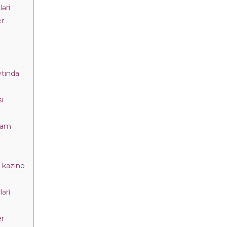
əri
er
tında
ı
ram
 kazino
əri
er