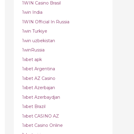
1WIN Casino Brasil
1win India
1WIN Official In Russia
1win Turkiye
1win uzbekistan
1winRussia
1xbet apk
1xbet Argentina
1xbet AZ Casino
1xbet Azerbajan
1xbet Azerbaydjan
1xbet Brazil
1xbet CASINO AZ
1xbet Casino Online