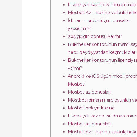
Lisenziyalı kazino və idman mərcl
Mosbet AZ – kazino və bukmek
İdman mərcləri üçün əmsallar
yaxşıdırmı?
Xoş gəldin bonusu varmı?
Bukmeker kontorunun rəsmi say
necə qeydiyyatdan keçmək olar
Bukmeker kontorunun lisenziyas
varmı?
Android və İOS üçün mobil proq
Mosbet
Mosbet az bonusları
Mostbet idman mərc oyunları və
Mosbet onlayn kazino
Lisenziyalı kazino və idman mərcl
Mosbet az bonusları
Mosbet AZ – kazino və bukmek