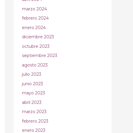
marzo 2024
febrero 2024
enero 2024
diciembre 2023
octubre 2023
septiembre 2023
agosto 2023
julio 2023
junio 2023
mayo 2023
abril 2023
marzo 2023
febrero 2023
enero 2023