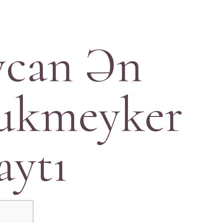
ycan Ən
bukmeyker
aytı