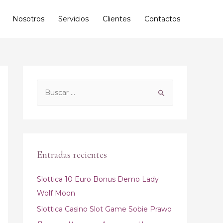
Nosotros
Servicios
Clientes
Contactos
B
u
s
c
a
Entradas recientes
r
p
Slottica 10 Euro Bonus Demo Lady
o
Wolf Moon
r
Slottica Casino Slot Game Sobie Prawo
: