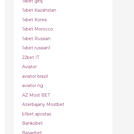
1xbet giriş
1xbet Kazahstan
1xbet Korea
1xbet Morocco
1xbet Russian
1xbet russian1
22bet IT
Aviator
aviator brazil
aviator ng
AZ Most BET
Azerbajany Mostbet
b1bet apostas
Bankobet
Basaribet