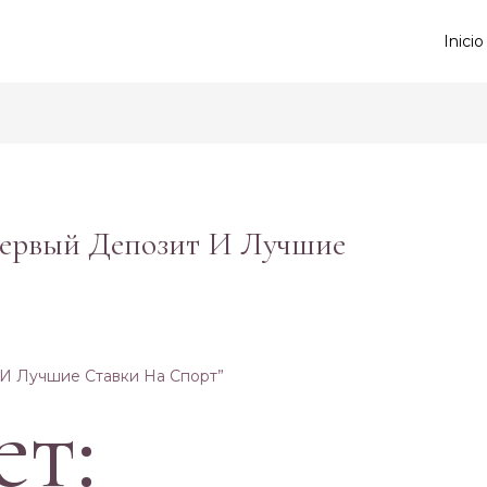
Inicio
Первый Депозит И Лучшие
 И Лучшие Ставки На Спорт”
ет: