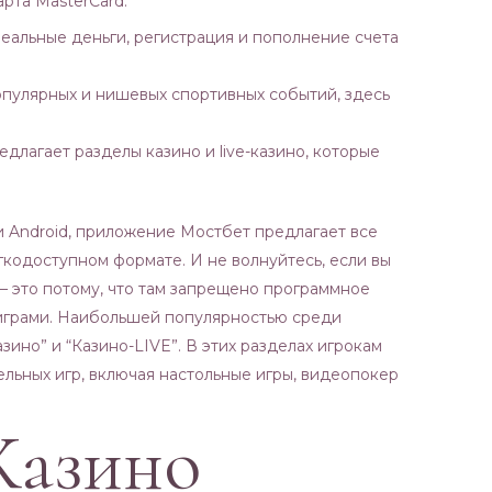
арта MasterCard.
реальные деньги, регистрация и пополнение счета
пулярных и нишевых спортивных событий, здесь
едлагает разделы казино и live-казино, которые
и Android, приложение Мостбет предлагает все
гкодоступном формате. И не волнуйтесь, если вы
t – это потому, что там запрещено программное
 играми. Наибольшей популярностью среди
зино” и “Казино-LIVE”. В этих разделах игрокам
льных игр, включая настольные игры, видеопокер
Казино