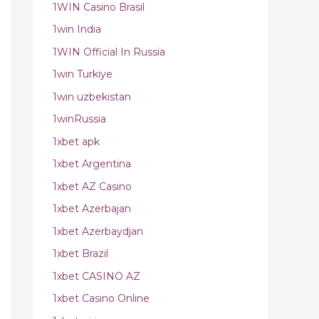
1WIN Casino Brasil
1win India
1WIN Official In Russia
1win Turkiye
1win uzbekistan
1winRussia
1xbet apk
1xbet Argentina
1xbet AZ Casino
1xbet Azerbajan
1xbet Azerbaydjan
1xbet Brazil
1xbet CASINO AZ
1xbet Casino Online