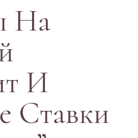
ы На
й
ит И
е Ставки