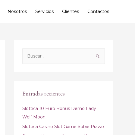
Nosotros
Servicios
Clientes
Contactos
B
u
s
c
a
Entradas recientes
r
p
Slottica 10 Euro Bonus Demo Lady
o
Wolf Moon
r
Slottica Casino Slot Game Sobie Prawo
: