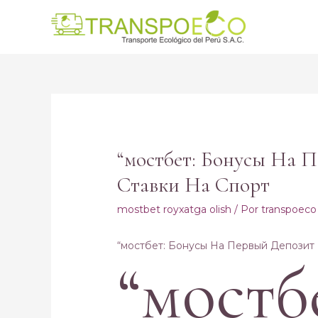
“мостбет: Бонусы На 
Ставки На Спорт
mostbet royxatga olish
/ Por
transpoeco
“мостбет: Бонусы На Первый Депозит
“мостб