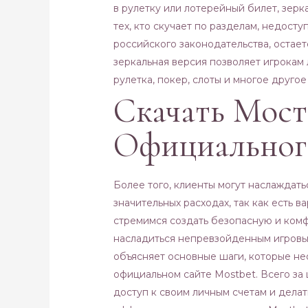
в рулетку или лотерейный билет, зерка
тех, кто скучает по разделам, недост
российского законодательства, остае
зеркальная версия позволяет игрокам 
рулетка, покер, слоты и многое друго
Скачать Мост
Официальног
Более того, клиенты могут наслаждать
значительных расходах, так как есть 
стремимся создать безопасную и комф
насладиться непревзойденным игровы
объясняет основные шаги, которые н
официальном сайте Mostbet. Всего за 
доступ к своим личным счетам и дела