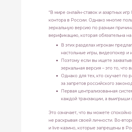
“В мире онлайн-ставок и азартных игр
контора в России. Однако многие пол
зеркальную версию по разным причина
верификацию, которая обязательна на
В этих разделах игрокам предла
настольные игры, видеопокер и 
Поэтому если вы ищете захватыв
зеркальная версия – это то, что 
Однако для тех, кто скучает по 
за запретов российского законод
Первая централизованная систе
каждой транзакции, а выигрыши 
Это означает, что вы можете спокойно 
не раскрывая своей личности. Во-втор
и live-казино, которые запрещены в Р