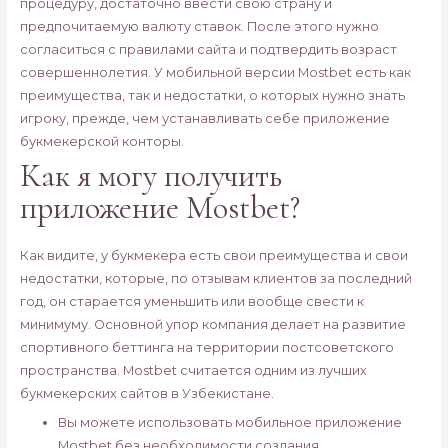
процедуру, достаточно ввести свою страну и
предпочитаемую валюту ставок. После этого нужно
согласиться с правилами сайта и подтвердить возраст
совершеннолетия. У мобильной версии Mostbet есть как
преимущества, так и недостатки, о которых нужно знать
игроку, прежде, чем устанавливать себе приложение
букмекерской конторы.
Как я могу получить
приложение Mostbet?
Как видите, у букмекера есть свои преимущества и свои
недостатки, которые, по отзывам клиентов за последний
год, он старается уменьшить или вообще свести к
минимуму. Основной упор компания делает на развитие
спортивного беттинга на территории постсоветского
пространства. Mostbet считается одним из лучших
букмекерских сайтов в Узбекистане.
Вы можете использовать мобильное приложение
Mostbet без необходимости создания