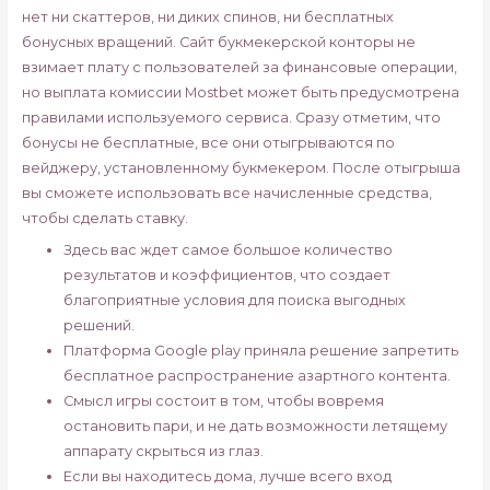
нет ни скаттеров, ни диких спинов, ни бесплатных
бонусных вращений. Сайт букмекерской конторы не
взимает плату с пользователей за финансовые операции,
но выплата комиссии Mostbet может быть предусмотрена
правилами используемого сервиса. Сразу отметим, что
бонусы не бесплатные, все они отыгрываются по
вейджеру, установленному букмекером. После отыгрыша
вы сможете использовать все начисленные средства,
чтобы сделать ставку.
Здесь вас ждет самое большое количество
результатов и коэффициентов, что создает
благоприятные условия для поиска выгодных
решений.
Платформа Google play приняла решение запретить
бесплатное распространение азартного контента.
Смысл игры состоит в том, чтобы вовремя
остановить пари, и не дать возможности летящему
аппарату скрыться из глаз.
Если вы находитесь дома, лучше всего вход