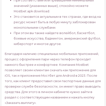
При соответствии или превышении минимальных
значений (указанных выше), спокойно можете
Mostbet apk download.
Это становится актуальным в тех странах, где вход на
ресурс может быть в любую минуту заблокирован
монопольными службами.
При этом вы также найдете волейбол, баскетбол,
боевые искусства, бадминтон, американский футбол,
киберспорт и многое другое.
Благодаря наличию специальных мобильных приложений,
процесс оформления пари через телефон проходит
намного быстрее и комфортнее. Компания Mostbet
позволяет своим клиентам скачать как приложение для
iOS, так и приложения Мостбет для Android в 2023. После
того, как клиент предоставил свои паспортные данные для
проверки службе безопасности, он имеет право выводить
средства. Для этого в личном кабинете нужно зайти в
раздел с соответствующим названием и нажать кнопку
«Заказать выплату».