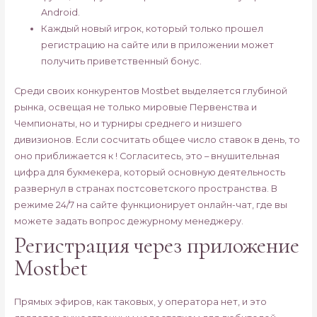
Android.
Каждый новый игрок, который только прошел
регистрацию на сайте или в приложении может
получить приветственный бонус.
Среди своих конкурентов Mostbet выделяется глубиной
рынка, освещая не только мировые Первенства и
Чемпионаты, но и турниры среднего и низшего
дивизионов. Если сосчитать общее число ставок в день, то
оно приближается к ! Согласитесь, это – внушительная
цифра для букмекера, который основную деятельность
развернул в странах постсоветского пространства. В
режиме 24/7 на сайте функционирует онлайн-чат, где вы
можете задать вопрос дежурному менеджеру.
Регистрация через приложение
Mostbet
Прямых эфиров, как таковых, у оператора нет, и это