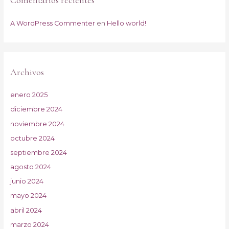
Comentarios recientes
A WordPress Commenter
en
Hello world!
Archivos
enero 2025
diciembre 2024
noviembre 2024
octubre 2024
septiembre 2024
agosto 2024
junio 2024
mayo 2024
abril 2024
marzo 2024