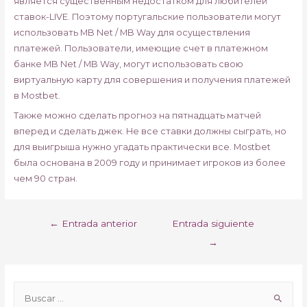
является существенным недостатком для любителей
ставок-LIVE. Поэтому португальские пользователи могут
использовать MB Net / MB Way для осуществления
платежей. Пользователи, имеющие счет в платежном
банке MB Net / MB Way, могут использовать свою
виртуальную карту для совершения и получения платежей
в Mostbet.
Также можно сделать прогноз на пятнадцать матчей
вперед и сделать джек. Не все ставки должны сыграть, но
для выигрыша нужно угадать практически все. Mostbet
была основана в 2009 году и принимает игроков из более
чем 90 стран.
Navegación
←
Entrada anterior
Entrada siguiente
de
→
entradas
B
u