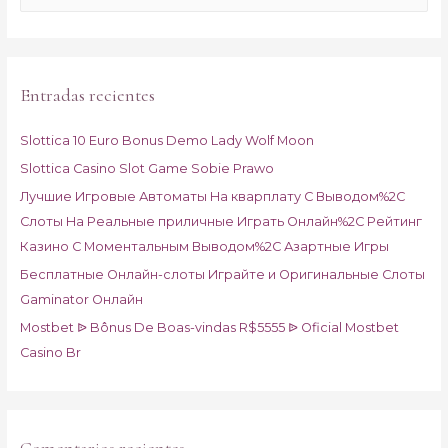
s
c
a
Entradas recientes
r
p
Slottica 10 Euro Bonus Demo Lady Wolf Moon
o
Slottica Casino Slot Game Sobie Prawo
r
Лучшие Игровые Автоматы На кварплату С Выводом%2C
:
Слоты На Реальные приличные Играть Онлайн%2C Рейтинг
Казино С Моментальным Выводом%2C Азартные Игры
Бесплатные Онлайн-слоты Играйте и Оригинальные Слоты
Gaminator Онлайн
Mostbet ᐉ Bônus De Boas-vindas R$5555 ᐉ Oficial Mostbet
Casino Br