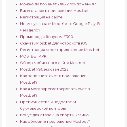
Можно ли поменять язык приложения?
Виды ставок в приложении Mostbet
Регистрация на сайте
Не могу скачать Мостбет с Google Play. В
чем дело?
Промо-код с бонусом £300
Скачать Mostbet для устройств iOS
Регистрация через приложение Mostbet
MOSTBET APK
Обзор мобильного сайта Mostbet
Mostbet Узбекистан 2023
Как пополнить счет в приложении
Mostbet?
Как я могу зарегистрировать счет в
Mostbet?
Преимущества и недостатки
букмекерской конторы
Бонус для ставок на спорт и казино
Как обновить приложение Mostbet?