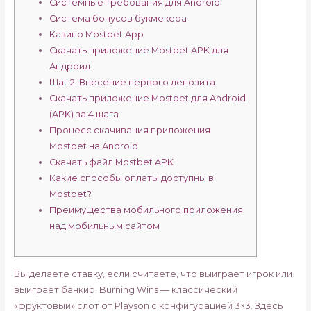
Системные требования для Android
Система бонусов букмекера
Казино Mostbet App
Скачать приложение Mostbet APK для
Андроид
Шаг 2: Внесение первого депозита
Скачать приложение Mostbet для Android
(APK) за 4 шага
Процесс скачивания приложения
Mostbet на Android
Скачать файл Mostbet APK
Какие способы оплаты доступны в
Mostbet?
Преимущества мобильного приложения
над мобильным сайтом
Вы делаете ставку, если считаете, что выиграет игрок или
выиграет банкир. Burning Wins — классический
«фруктовый» слот от Playson с конфигурацией 3×3. Здесь