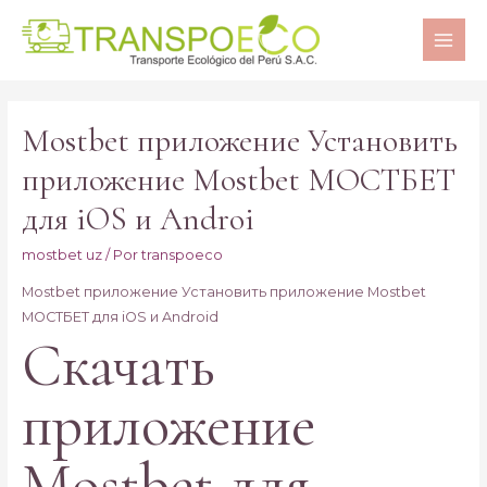
MAI
ME
Mostbet приложение Установить
приложение Mostbet МОСТБЕТ
для iOS и Androi
mostbet uz
/ Por
transpoeco
Mostbet приложение Установить приложение Mostbet
МОСТБЕТ для iOS и Android
Скачать
приложение
Mostbet для