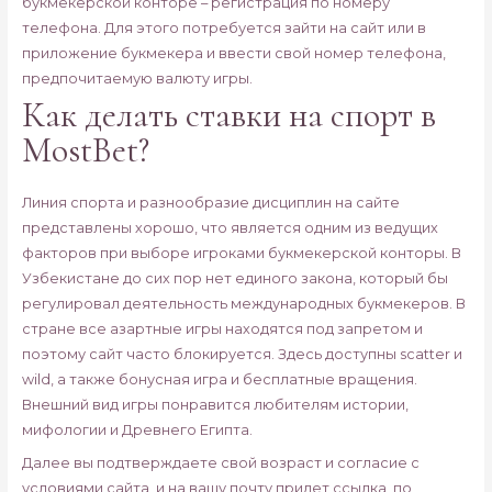
букмекерской конторе – регистрация по номеру
телефона. Для этого потребуется зайти на сайт или в
приложение букмекера и ввести свой номер телефона,
предпочитаемую валюту игры.
Как делать ставки на спорт в
MostBet?
Линия спорта и разнообразие дисциплин на сайте
представлены хорошо, что является одним из ведущих
факторов при выборе игроками букмекерской конторы. В
Узбекистане до сих пор нет единого закона, который бы
регулировал деятельность международных букмекеров. В
стране все азартные игры находятся под запретом и
поэтому сайт часто блокируется. Здесь доступны scatter и
wild, а также бонусная игра и бесплатные вращения.
Внешний вид игры понравится любителям истории,
мифологии и Древнего Египта.
Далее вы подтверждаете свой возраст и согласие с
условиями сайта, и на вашу почту придет ссылка, по