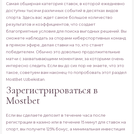
Самая обширная категория ставок, в которой ежедневно
доступны тысячи различных событий в десятках видов
спорта. Здесь вас ждет самое большое количество
результатов и коэффициентов, что создает
благоприятные условия для поиска выгодных решений. Вы
сможете наблюдать за спорами киберспортивных команд
в прямом эфире, делая ставки на то, кто станет
победителем. Обычно это довольно продолжительные
матчи с захватывающими моментами, за которыми очень
интересно следить. Если вы до сих пор не знаете, что это
такое, советуем вам наконец-то попробовать этот раздел
MostBet Uzbekistan.
Зарегистрироваться в
Mostbet
Если вы сделаете депозит в течение часа после
регистрации в казино или в течение 15 минут для ставок на
спорт, вы получите 125% бонус, а минимальная инвестиция