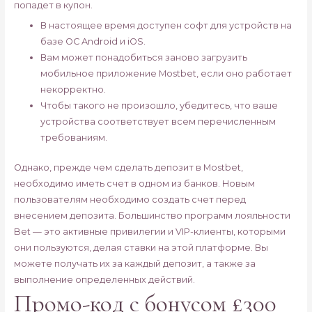
попадет в купон.
В настоящее время доступен софт для устройств на
базе ОС Android и iOS.
Вам может понадобиться заново загрузить
мобильное приложение Mostbet, если оно работает
некорректно.
Чтобы такого не произошло, убедитесь, что ваше
устройства соответствует всем перечисленным
требованиям.
Однако, прежде чем сделать депозит в Mostbet,
необходимо иметь счет в одном из банков. Новым
пользователям необходимо создать счет перед
внесением депозита. Большинство программ лояльности
Bet — это активные привилегии и VIP-клиенты, которыми
они пользуются, делая ставки на этой платформе. Вы
можете получать их за каждый депозит, а также за
выполнение определенных действий.
Промо-код с бонусом £300