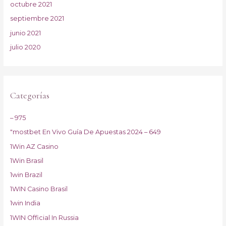
octubre 2021
septiembre 2021
junio 2021
julio 2020
Categorías
– 975
"mostbet En Vivo Guía De Apuestas 2024 – 649
1Win AZ Casino
1Win Brasil
1win Brazil
1WIN Casino Brasil
1win India
1WIN Official In Russia