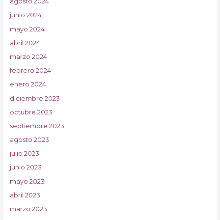
agosto 2024
junio 2024
mayo 2024
abril 2024
marzo 2024
febrero 2024
enero 2024
diciembre 2023
octubre 2023
septiembre 2023
agosto 2023
julio 2023
junio 2023
mayo 2023
abril 2023
marzo 2023