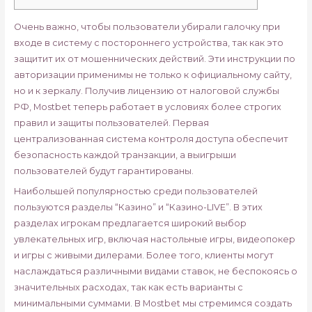
Очень важно, чтобы пользователи убирали галочку при
входе в систему с постороннего устройства, так как это
защитит их от мошеннических действий. Эти инструкции по
авторизации применимы не только к официальному сайту,
но и к зеркалу. Получив лицензию от налоговой службы
РФ, Mostbet теперь работает в условиях более строгих
правил и защиты пользователей. Первая
централизованная система контроля доступа обеспечит
безопасность каждой транзакции, а выигрыши
пользователей будут гарантированы.
Наибольшей популярностью среди пользователей
пользуются разделы “Казино” и “Казино-LIVE”. В этих
разделах игрокам предлагается широкий выбор
увлекательных игр, включая настольные игры, видеопокер
и игры с живыми дилерами. Более того, клиенты могут
наслаждаться различными видами ставок, не беспокоясь о
значительных расходах, так как есть варианты с
минимальными суммами. В Mostbet мы стремимся создать