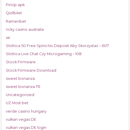
PinUp apk
Qizilbilet
Ramenbet
ricky casino australia
se
Slottica 50 Free Spins No Deposit Aby Skorzystać – 607
Slottica Live Chat Czy Microgaming – 108
Stock Firmware
Stock Firmware Download
sweet bonanza
sweet bonanza TR
Uncategorized
UZ Most bet
verde casino hungary
vulkan vegas DE
vulkan vegas DE login