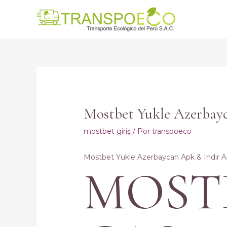
Mostbet Yukle Azerbay
mostbet giriş
/ Por
transpoeco
Mostbet Yukle Azerbaycan Apk & Indir 
MOST