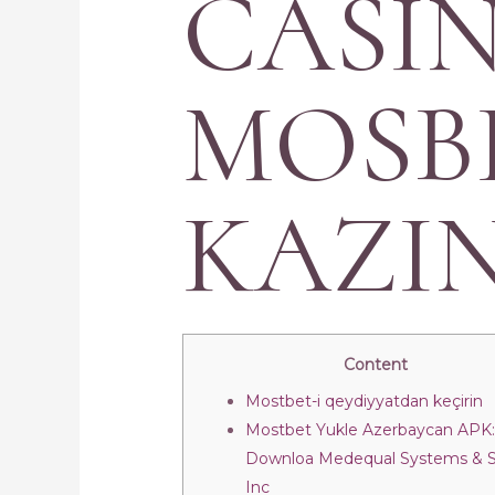
CASI
MOSB
KAZI
Content
Mostbet-i qeydiyyatdan keçirin
Mostbet Yukle Azerbaycan APK: 
Downloa Medequal Systems & S
Inc