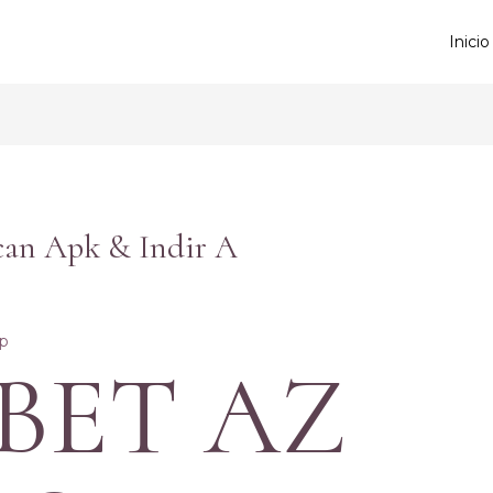
Inicio
can Apk & Indir A
Ap
BET AZ