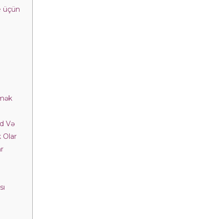
e üçün
əmək
d Və
 Olar
r
sı