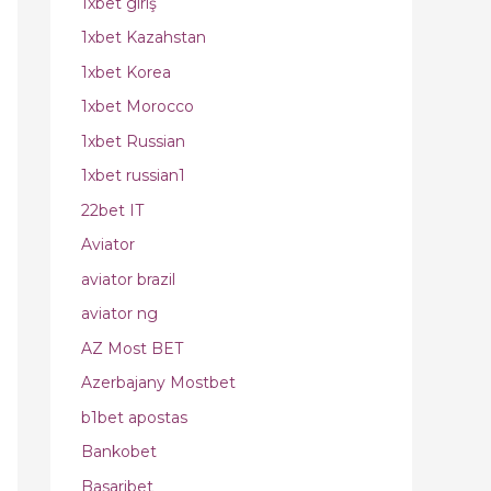
1xbet giriş
1xbet Kazahstan
1xbet Korea
1xbet Morocco
1xbet Russian
1xbet russian1
22bet IT
Aviator
aviator brazil
aviator ng
AZ Most BET
Azerbajany Mostbet
b1bet apostas
Bankobet
Basaribet