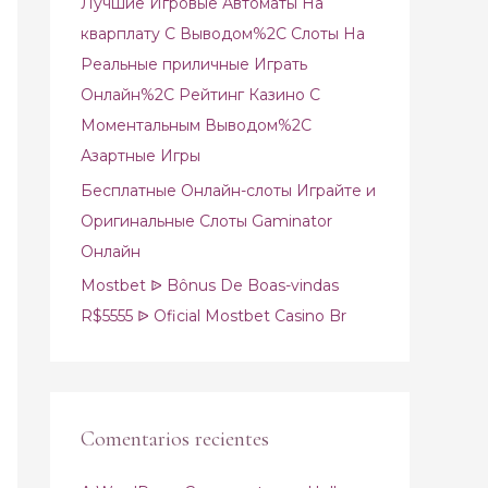
Лучшие Игровые Автоматы На
кварплату С Выводом%2C Слоты На
Реальные приличные Играть
Онлайн%2C Рейтинг Казино С
Моментальным Выводом%2C
Азартные Игры
Бесплатные Онлайн-слоты Играйте и
Оригинальные Слоты Gaminator
Онлайн
Mostbet ᐉ Bônus De Boas-vindas
R$5555 ᐉ Oficial Mostbet Casino Br
Comentarios recientes