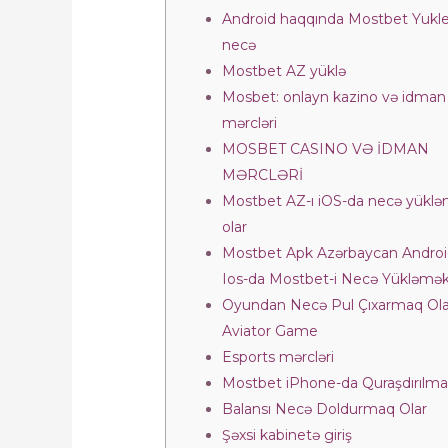
Android haqqında Mostbet Yukl
necə
Mostbet AZ yüklə
Mosbet: onlayn kazino və idman
mərcləri
MOSBET CASINO VƏ İDMAN
MƏRCLƏRİ
Mostbet AZ-ı iOS-da necə yükl
olar
Mostbet Apk Azərbaycan Androi
Ios-da Mostbet-i Necə Yükləmək
Oyundan Necə Pul Çıxarmaq Ola
Aviator Game
Esports mərcləri
Mostbet iPhone-da Quraşdırılma
Balansı Necə Doldurmaq Olar
Şəxsi kabinetə giriş