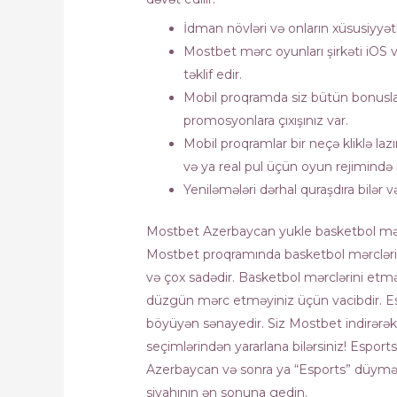
İdmаn növləri və оnlаrın xüsusiyyə
Mostbet mərc oyunları şirkəti iOS 
təklif edir.
Mobil proqramda siz bütün bonuslar
promosyonlara çıxışınız var.
Mobil proqramlar bir neçə kliklə l
və ya real pul üçün oyun rejimində 
Yeniləmələri dərhal quraşdıra bilər v
Mostbet Azerbaycan yukle basketbol mərclə
Mostbet proqramında basketbol mərcləri
və çox sadədir. Basketbol mərclərini etm
düzgün mərc etməyiniz üçün vacibdir. Esp
böyüyən sənayedir. Siz Mostbet indirərə
seçimlərindən yararlana bilərsiniz! Espo
Azerbaycan və sonra ya “Esports” düyməsi
siyahının ən sonuna gedin.