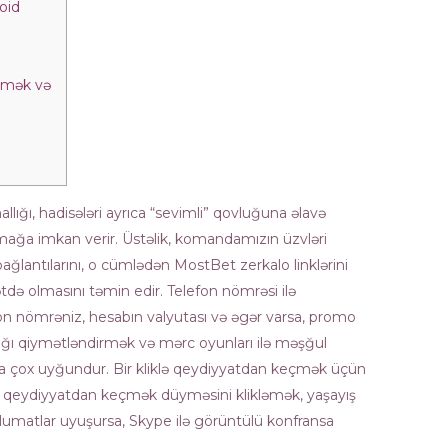
oid
əmək və
llığı, hadisələri ayrıca “sevimli” qovluğuna əlavə
mağa imkan verir. Üstəlik, komandamızın üzvləri
ağlantılarını, o cümlədən MostBet zerkalo linklərini
ətdə olmasını təmin edir. Telefon nömrəsi ilə
n nömrəniz, hesabın valyutası və əgər varsa, promo
llığı qiymətləndirmək və mərc oyunları ilə məşğul
a çox uyğundur. Bir kliklə qeydiyyatdan keçmək üçün
 ə qeydiyyatdan keçmək düyməsini klikləmək, yaşayış
əlumatlar uyuşursa, Skype ilə görüntülü konfransa