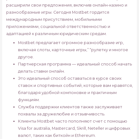
расширили свои предложения, включив онлайн-казино и
разнообразные игры. Сегодня Mostbet гордится
международным присутствием, мобильными
приложениями, социальной ответственностью и
адаптацией к различным юридическим средам.
Mostbet предлагает огромное разнообразие игр,
включая слоты, карточные игры,” “рулетку и многое
другое.
Партнерская программа — идеальный способ начать
делать ставки онлайн.
Это идеальный способ оставаться в курсе своих
ставок и спортивных событий, которые вам нравятся,
благодаря удобной компоновке и практичным
функциям.
Служба поддержки клиентов также заслуживает
похвалы за дружелюбие и отзывчивость.
Клиенты Mostbet часто пополняют счет с помощью
Visa for australia, Mastercard, Skrill, Neteller и цифровых
валют, таких как биткойн и Ethereum.