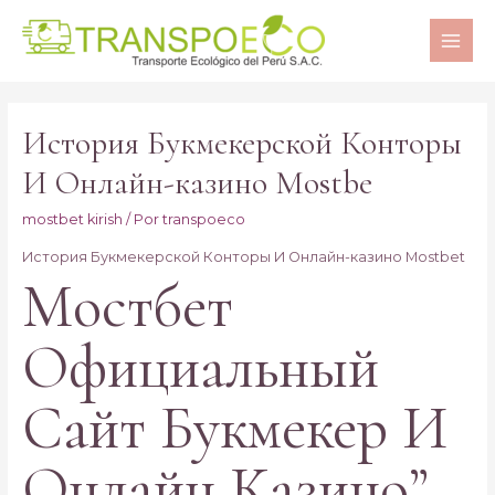
MAI
ME
История Букмекерской Конторы
И Онлайн-казино Mostbe
mostbet kirish
/ Por
transpoeco
История Букмекерской Конторы И Онлайн-казино Mostbet
Мостбет
Официальный
Сайт Букмекер И
Онлайн Казино”