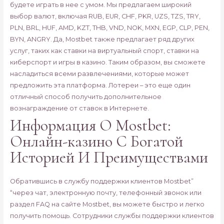
будете играть в нее с умом. Мы предлагаем широкий
выбор валют, включая RUB, EUR, CHF, PKR, UZS, TZS, TRY,
PLN, BRL, HUF, AMD, KZT, THB, VND, NOK, MXN, EGP, CLP, PEN,
BYN, ANGRY. Да, Mostbet также предлагает ряд других
услуг, таких как ставки на виртуальный спорт, ставки на
киберспорт и игры в казино. Таким образом, вы сможете
насладиться всеми развлечениями, которые может
предложить эта платформа. Лотереи – это еще один
отличный способ получить дополнительное
вознаграждение от ставок в Интернете.
Информация О Mostbet:
Онлайн-казино С Богатой
Историей И Преимуществами
Обратившись в службу поддержки клиентов Mostbet”
“через чат, электронную почту, телефонный звонок или
раздел FAQ на сайте Mostbet, вы можете быстро и легко
получить помощь. Сотрудники службы поддержки клиентов