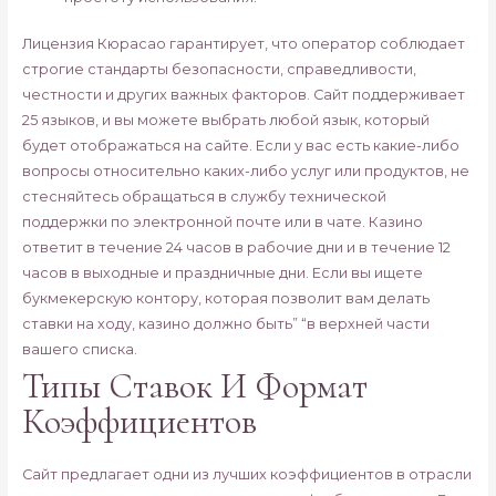
Лицензия Кюрасао гарантирует, что оператор соблюдает
строгие стандарты безопасности, справедливости,
честности и других важных факторов. Сайт поддерживает
25 языков, и вы можете выбрать любой язык, который
будет отображаться на сайте. Если у вас есть какие-либо
вопросы относительно каких-либо услуг или продуктов, не
стесняйтесь обращаться в службу технической
поддержки по электронной почте или в чате. Казино
ответит в течение 24 часов в рабочие дни и в течение 12
часов в выходные и праздничные дни. Если вы ищете
букмекерскую контору, которая позволит вам делать
ставки на ходу, казино должно быть” “в верхней части
вашего списка.
Типы Ставок И Формат
Коэффициентов
Сайт предлагает одни из лучших коэффициентов в отрасли