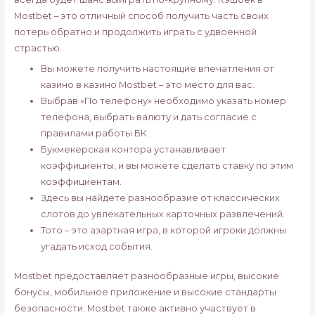
Mostbet – это отличный способ получить часть своих
потерь обратно и продолжить играть с удвоенной
страстью.
Вы можете получить настоящие впечатления от
казино в казино Mostbet – это место для вас.
Выбрав «По телефону» необходимо указать номер
телефона, выбрать валюту и дать согласие с
правилами работы БК.
Букмекерская контора устанавливает
коэффициенты, и вы можете сделать ставку по этим
коэффициентам.
Здесь вы найдете разнообразие от классических
слотов до увлекательных карточных развлечений.
Тото – это азартная игра, в которой игроки должны
угадать исход события.
Mostbet предоставляет разнообразные игры, высокие
бонусы, мобильное приложение и высокие стандарты
безопасности. Mostbet также активно участвует в