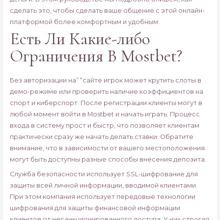
сделать это, чтобы сделать ваше общение с этой онлайн-
платформой более комфортным и удобным.
Есть Ли Какие-либо
Ограничения В Mostbet?
Без авторизации на” “сайте игрок может крутить слоты в
демо-режиме или проверить наличие коэффициентов на
спорт и киберспорт. После регистрации клиенты могут в
любой момент войти в Mostbet и начать играть. Процесс
входа в систему прост и быстр, что позволяет клиентам
практически сразу же начать делать ставки. Обратите
внимание, что в зависимости от вашего местоположения
могут быть доступны разные способы внесения депозита.
Служба безопасности использует SSL-шифрование для
защиты всей личной информации, вводимой клиентами.
При этом компания использует передовые технологии
шифрования для защиты финансовой информации
клиентов от несанкционированного доступа. У них строгая