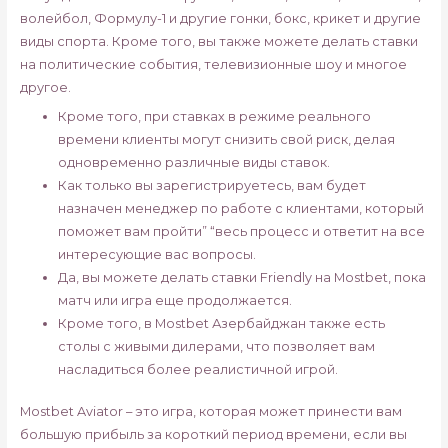
волейбол, Формулу-1 и другие гонки, бокс, крикет и другие
виды спорта. Кроме того, вы также можете делать ставки
на политические события, телевизионные шоу и многое
другое.
Кроме того, при ставках в режиме реального
времени клиенты могут снизить свой риск, делая
одновременно различные виды ставок.
Как только вы зарегистрируетесь, вам будет
назначен менеджер по работе с клиентами, который
поможет вам пройти” “весь процесс и ответит на все
интересующие вас вопросы.
Да, вы можете делать ставки Friendly на Mostbet, пока
матч или игра еще продолжается.
Кроме того, в Mostbet Азербайджан также есть
столы с живыми дилерами, что позволяет вам
насладиться более реалистичной игрой.
Mostbet Aviator – это игра, которая может принести вам
большую прибыль за короткий период времени, если вы