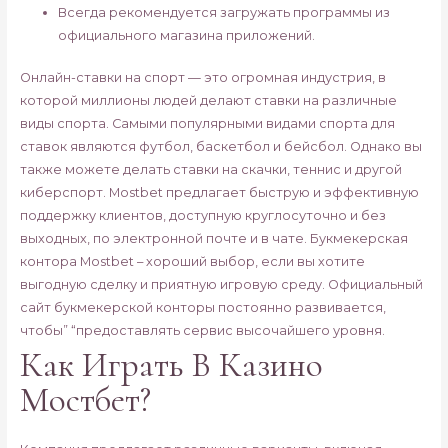
Всегда рекомендуется загружать программы из
официального магазина приложений.
Онлайн-ставки на спорт — это огромная индустрия, в
которой миллионы людей делают ставки на различные
виды спорта. Самыми популярными видами спорта для
ставок являются футбол, баскетбол и бейсбол. Однако вы
также можете делать ставки на скачки, теннис и другой
киберспорт. Mostbet предлагает быструю и эффективную
поддержку клиентов, доступную круглосуточно и без
выходных, по электронной почте и в чате. Букмекерская
контора Mostbet – хороший выбор, если вы хотите
выгодную сделку и приятную игровую среду. Официальный
сайт букмекерской конторы постоянно развивается,
чтобы” “предоставлять сервис высочайшего уровня.
Как Играть В Казино
Мостбет?