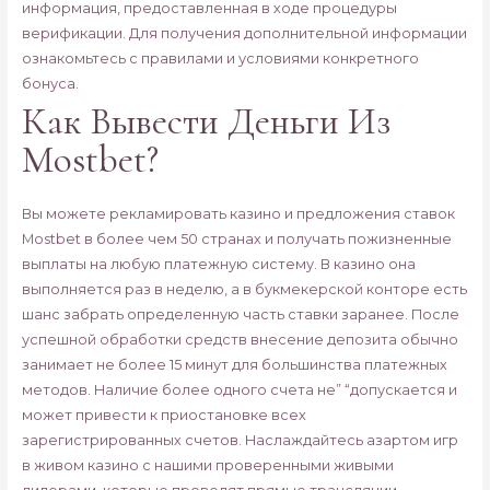
информация, предоставленная в ходе процедуры
верификации. Для получения дополнительной информации
ознакомьтесь с правилами и условиями конкретного
бонуса.
Как Вывести Деньги Из
Mostbet?
Вы можете рекламировать казино и предложения ставок
Mostbet в более чем 50 странах и получать пожизненные
выплаты на любую платежную систему. В казино она
выполняется раз в неделю, а в букмекерской конторе есть
шанс забрать определенную часть ставки заранее. После
успешной обработки средств внесение депозита обычно
занимает не более 15 минут для большинства платежных
методов. Наличие более одного счета не” “допускается и
может привести к приостановке всех
зарегистрированных счетов. Наслаждайтесь азартом игр
в живом казино с нашими проверенными живыми