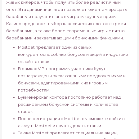
живых дилеров, чтобы получить более реалистичный
опыт. Эта динамичная игра позволяет клиентам вращать
барабаны и получить шанс выиграть крупные призы.
Казино предлагает выбор классических слотов с тремя
барабанами, а также более современные игры с пятью
барабанами и захватывающими бонусными функциями.
Mostbet предлагает одни из самых
конкурентоспособных бонусов и акций в индустрии
онлайн-ставок.
В рамках VIP-программы участники будут
вознаграждены эксклюзивными предложениями и
бонусами, адаптированными к их игровым
потребностям.
Букмекерская контора постоянно работает над
расширением бонусной системы и количества
ставок.
После регистрации в Mostbet вы сможете войти в
аккаунт Mostbet и начать делать ставки.
Также Mostbet предлагает специальные акции,