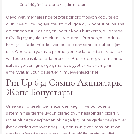
hündürlüyünü proqnozlaşdırmaqdır.
Qeydiyyat mərhələsində tez-tez bir promosyon kodu tələb
olunur və bu oyunçuya məlum olduqda o, ilk bonusunu balans
artımından alır. Kazino yeni bonus kodu buraxarsa, bu barədə
müvafiq oyunçulara məlumat veriləcək. Promosyon kodunun
həmişə istifadə müddəti var, bu tarixdən sonra o, etibarlılığını
itirir. Operatora yazaraq promosyon kodundan texniki dəstək
vasitəsilə də istifadə edə bilərsiniz. Bütün ödəniş sistemlərində
istifadə şərtləri, giriş / çıxış məhdudiyyətləri var, həmçinin
əməliyyatlar üçün öz şərtlərini müəyyənləşdirirlər.
Pin Up 634 Casino Акциялары
Және Бонустары
Ərizə kazino tərəfindən nəzərdən keçirilir və pul ödəniş
sisteminin şərtlərinə uyğun olaraq oyun hesabından çıxarılır.
Onlar bir neçə dəqiqədən bir neçə iş gününə qədər dəyişə bilər
(bank kartları vəziyyətində). Bu, bonusun çıxarılması onun öz
qaydaları (şəxsi hədiyyə və ya cashback) ilə təmin edildiyi