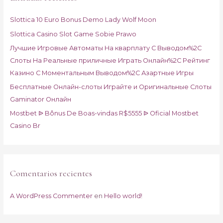
p
Slottica 10 Euro Bonus Demo Lady Wolf Moon
o
Slottica Casino Slot Game Sobie Prawo
r
Лучшие Игровые Автоматы На кварплату С Выводом%2C
:
Слоты На Реальные приличные Играть Онлайн%2C Рейтинг
Казино С Моментальным Выводом%2C Азартные Игры
Бесплатные Онлайн-слоты Играйте и Оригинальные Слоты
Gaminator Онлайн
Mostbet ᐉ Bônus De Boas-vindas R$5555 ᐉ Oficial Mostbet
Casino Br
Comentarios recientes
A WordPress Commenter
en
Hello world!