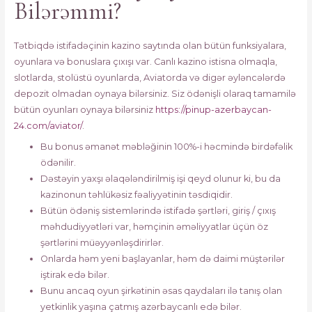
Bilərəmmi?
Tətbiqdə istifadəçinin kazino saytında olan bütün funksiyalara,
oyunlara və bonuslara çıxışı var. Canlı kazino istisna olmaqla,
slotlarda, stolüstü oyunlarda, Aviatorda və digər əyləncələrdə
depozit olmadan oynaya bilərsiniz. Siz ödənişli olaraq tamamilə
bütün oyunları oynaya bilərsiniz
https://pinup-azerbaycan-
24.com/aviator/
.
Bu bonus əmanət məbləğinin 100%-i həcmində birdəfəlik
ödənilir.
Dəstəyin yaxşı əlaqələndirilmiş işi qeyd olunur ki, bu da
kazinonun təhlükəsiz fəaliyyətinin təsdiqidir.
Bütün ödəniş sistemlərində istifadə şərtləri, giriş / çıxış
məhdudiyyətləri var, həmçinin əməliyyatlar üçün öz
şərtlərini müəyyənləşdirirlər.
Onlarda həm yeni başlayanlar, həm də daimi müştərilər
iştirak edə bilər.
Bunu ancaq oyun şirkətinin əsas qaydaları ilə tanış olan
yetkinlik yaşına çatmış azərbaycanlı edə bilər.