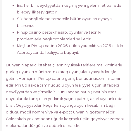
Bu, hər bir qeydiyyatdan keçmiş yeni gələnin etibar edə
biləcəyi ilk təşviqatdır.
Siz ödənişli olaraq tamamilə bütün oyunları oynaya
bilərsiniz.
Pinup casino dəstək hesab, oyunlar və texniki
problemlərlə bağlı problemləri həll edir.
Məşhur Pin-Up casino 2006-cı ildə yaradılıb və 2016-cı ildə
Azərbaycanda fəaliyyətə başlayıb.
Dünyanın aparıcı istehsalçılarının yüksək tariflərə malik minlərlə
parlaq oyunları müntəzəm olaraq oyunçulara yaxşı ödənişlər
gətirir. Həmçinin, Pin-Up casino geniş bonuslar sistemini təmin
edir. Pin Up az-da tam hüquqlu oyun fəaliyyəti üçün istifadəçi
qeydiyyatdan keçirməlidir. Bunu ancaq oyun şirkətinin əsas
qaydaları ilə tanış olan yetkinlik yaşına çatmış azərbaycanlı edə
bilər. Qeydiyyatdan keçərkən oyunçu oyun hesabının bağlı
olduğu mobil nömrəni və ya e-poçt ünvanını göstərməlidir.
Gələcəkdə yoxlamadan uğurla keçmək üçün qeydiyyat zamanı
məlumatlar düzgün və etibarlı olmalıdır.