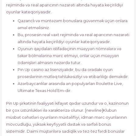
rejimində və real aparıcının nəzarəti altında həyata keçirildiyi
oyunlar kateqoriyasıdır.
Qazanclı və müntəzəm bonuslara güvənmək üçün onlara
əməl etməlisiniz.
Bu, prosesin real vaxt rejimində və real aparıcının nəzarəti
altında həyata keçirildiyi oyunlar kateqoriyasıdır.
Oyunun qaydaları istifadəçinin müəyyən nömrələrə və
təkər bölmələrinə mərc etməyi, onlar üçün müəyyən
ödənişləri almasını nəzərdə tutur.
Pin Up casino az lisenziyalıdır, bu da oradakı oyun
proseslərinin mütləq təhlükəsizliyi və etibarlılığı deməkdir.
Azərbaycanlılar arasında ən populyarları Roulette Live,
Ultimate Texas Hold’Em-dir.
Pin Up şirkətinin fəaliyyəti kifayət qədər uzundur və o, kazinonun
bir çox üstünlükləri ilə xarakterizə olunur. [newline]Klubun
müsbət cəhətləri oyunların müxtəlifliyi, idman mərc oyunlarının
mövcudluğu, yüksək keyfiyyətli dəstək və sərfəli bonus
sistemidir. Daimi müştərilərə sadiqlik və tez-tez fərdi bonuslar