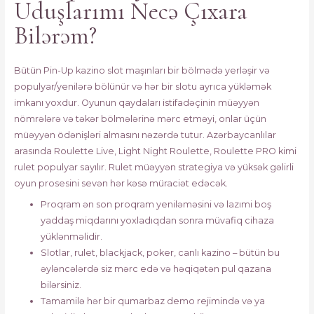
Uduşlarımı Necə Çıxara
Bilərəm?
Bütün Pin-Up kazino slot maşınları bir bölmədə yerləşir və
populyar/yenilərə bölünür və hər bir slotu ayrıca yükləmək
imkanı yoxdur. Oyunun qaydaları istifadəçinin müəyyən
nömrələrə və təkər bölmələrinə mərc etməyi, onlar üçün
müəyyən ödənişləri almasını nəzərdə tutur. Azərbaycanlılar
arasında Roulette Live, Light Night Roulette, Roulette PRO kimi
rulet populyar sayılır. Rulet müəyyən strategiya və yüksək gəlirli
oyun prosesini sevən hər kəsə müraciət edəcək.
Proqram ən son proqram yeniləməsini və lazımi boş
yaddaş miqdarını yoxladıqdan sonra müvafiq cihaza
yüklənməlidir.
Slotlar, rulet, blackjack, poker, canlı kazino – bütün bu
əyləncələrdə siz mərc edə və həqiqətən pul qazana
bilərsiniz.
Tamamilə hər bir qumarbaz demo rejimində və ya