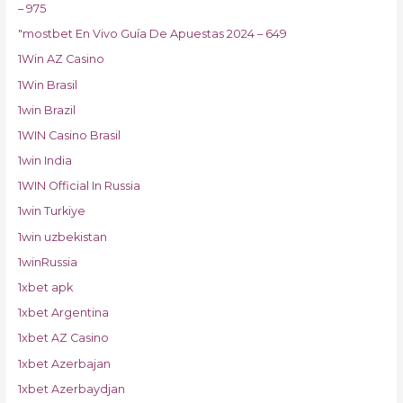
– 975
"mostbet En Vivo Guía De Apuestas 2024 – 649
1Win AZ Casino
1Win Brasil
1win Brazil
1WIN Casino Brasil
1win India
1WIN Official In Russia
1win Turkiye
1win uzbekistan
1winRussia
1xbet apk
1xbet Argentina
1xbet AZ Casino
1xbet Azerbajan
1xbet Azerbaydjan