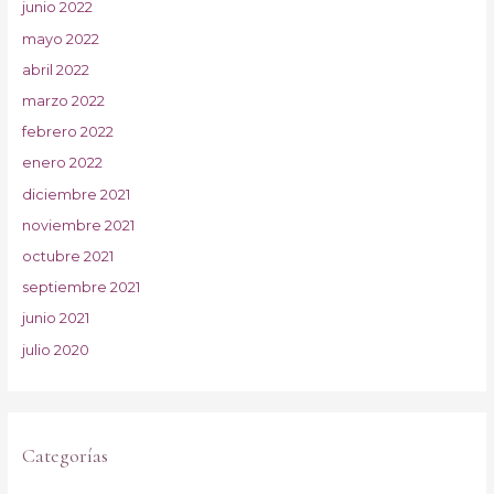
junio 2022
mayo 2022
abril 2022
marzo 2022
febrero 2022
enero 2022
diciembre 2021
noviembre 2021
octubre 2021
septiembre 2021
junio 2021
julio 2020
Categorías