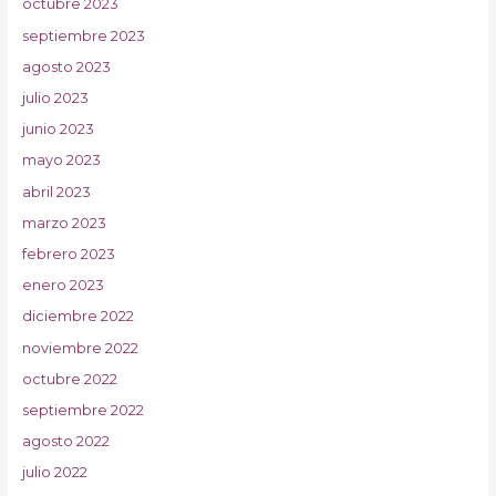
octubre 2023
septiembre 2023
agosto 2023
julio 2023
junio 2023
mayo 2023
abril 2023
marzo 2023
febrero 2023
enero 2023
diciembre 2022
noviembre 2022
octubre 2022
septiembre 2022
agosto 2022
julio 2022