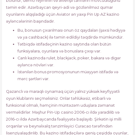
bölünür, demo rejiminin və əlverişli tariflərin mövcudluğunu
təmin edir. Azərbaycan qeyri-adi və gözlənilməz qumar
oyunlarını alqışladığı üçün Aviator ən yaxşı Pin Up AZ kazino
əyləncələrinin başındadır.
Bu, bonusun çıxarılması onun öz qaydaları (şəxsi hədiyyə
və ya cashback) ilə təmin edildiyi təqdirdə mümkündür.
Tətbiqdə istifadəçinin kazino saytında olan bütün
funksiyalara, oyunlara və bonuslara çıxışı var.
Canlı kazinoda rulet, blackjack, poker, bakara və digər
əyləncə növləri var.
İstənilən bonus promosyonunun müəyyən istifadə və
mərc şərtləri var.
Qazanclı və maraqlı oynamaq üçün yalnız yüksək keyfiyyətli
oyun klublarını seçməlisiniz. Onlar təhlükəsiz, etibarlı və
funksional olmalı, həmçinin müntəzəm uduşlara zəmanət
verməlidirlər. Məşhur Pin-Up casino 2006-cı ildə yaradılıb və
2016-cı ildə Azərbaycanda fəaliyyətə başlayıb. Şirkətin işi milli
orqanlar və beynəlxalq tənzimləyici Curacao tərəfindən
lisenziyalaşdırılıb. Bu kazino istifadəçilərə geniş çeşiddə oyunlar,