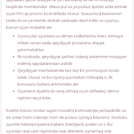
təqdirdə mümkündür. Əlavə pul və ya pulsuz spinlər əldə etmək
üçün Pin Up promo kod istifadə olunur. Xüsusi kod kazinonun
tələbi ilə və ya texniki dəstək vasitəsilə daxil edilir və oyunçu
bunun üçün mükafat alır.
Oyunçular oyunlara və idman tədbirlərinə mərc etməyə
imkan verən sadə qeydiyyat prosesinə diqqət
yetirməlidirlər.
İlk növbədə, qeydiyyat şərtləri ödəniş sisteminin müəyyən
edilmiş qaydalarından asılıdır.
Qeydiyyat mərhələsində tez-tez bir promosyon kodu
tələb olunur və bu oyunçuya məlum olduqda o, ilk
bonusunu balans artımından alır.
Oyunların siyahısı ilə tanış olmaq üçün istifadəçi demo
rejimini seçə bilər.
Ruletin bütün növləri saytın müvafiq bölməsində yerləşdirilib və
siz onları həm ödənişli, həm də pulsuz oynaya bilərsiniz. Stolüstü
oyunlar kateqoriyasına bakara, blackjack, poker və s. Bu
oyunları real vaxt rejimində real dilerlərlə oynamaq olar.