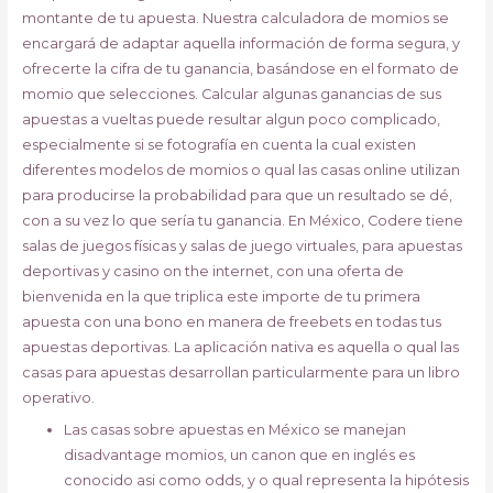
montante de tu apuesta. Nuestra calculadora de momios se
encargará de adaptar aquella información de forma segura, y
ofrecerte la cifra de tu ganancia, basándose en el formato de
momio que selecciones. Calcular algunas ganancias de sus
apuestas a vueltas puede resultar algun poco complicado,
especialmente si se fotografía en cuenta la cual existen
diferentes modelos de momios o qual las casas online utilizan
para producirse la probabilidad para que un resultado se dé,
con a su vez lo que sería tu ganancia. En México, Codere tiene
salas de juegos físicas y salas de juego virtuales, para apuestas
deportivas y casino on the internet, con una oferta de
bienvenida en la que triplica este importe de tu primera
apuesta con una bono en manera de freebets en todas tus
apuestas deportivas. La aplicación nativa es aquella o qual las
casas para apuestas desarrollan particularmente para un libro
operativo.
Las casas sobre apuestas en México se manejan
disadvantage momios, un canon que en inglés es
conocido asi como odds, y o qual representa la hipótesis