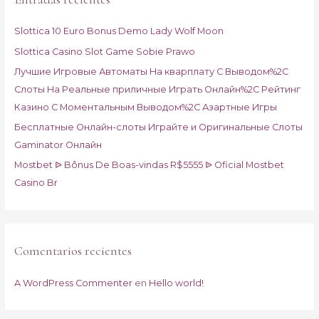
r
p
Slottica 10 Euro Bonus Demo Lady Wolf Moon
o
Slottica Casino Slot Game Sobie Prawo
r
Лучшие Игровые Автоматы На кварплату С Выводом%2C
:
Слоты На Реальные приличные Играть Онлайн%2C Рейтинг
Казино С Моментальным Выводом%2C Азартные Игры
Бесплатные Онлайн-слоты Играйте и Оригинальные Слоты
Gaminator Онлайн
Mostbet ᐉ Bônus De Boas-vindas R$5555 ᐉ Oficial Mostbet
Casino Br
Comentarios recientes
A WordPress Commenter
en
Hello world!