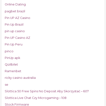
Online Dating
pagbet brazil
Pin UP AZ Casino
Pin Up Brazil
pin up casino
Pin UP Casino AZ
Pin Up Peru
pinco
PinUp apk
Qizilbilet
Ramenbet
ricky casino australia
se
Slottica 50 Free Spins No Deposit Aby Skorzystać – 607
Slottica Live Chat Czy Microgaming – 108
Stock Firmware