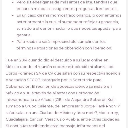
Pero si tienes ganas de más antes de irte, tendrías que
echar un mirada a las siguientes preguntas frecuentes.
En un caso de mis momios fraccionarios, lo comentamos
anteriormente la cual el numerador refleja tu ganancia,
sumado a el denominador lo que necesitas apostar para
ganarla.
Para recibirlo será imprecindible cumplir con los
términos y situaciones de obtención con liberación.
Fue en 2014 cuando dio el descuido a su lugar online en
México donde el reunión codere estableció mi alianza con
Libros Foráneos SA de CV que safari con su respectiva licencia
o vacacion SEGOB, otorgado por la Secretaría para
Gobernación. El reunión de apuestas ibérico se instaló en
México en 98 a través de alianzas con Corporación
Interamericana de Afición (CIE) –de Alejandro Soberón Kuri–
sumado a Grupo Caliente, del empresario Jorge Hank Rhon. Y
safari salas en una Ciudad de México y área metr?, Monterrey,
Guadalajara, Cancún, Veracruz o Puebla, entre otras ciudades.
Si continúas recibiendo este mensaje, infórmanos del