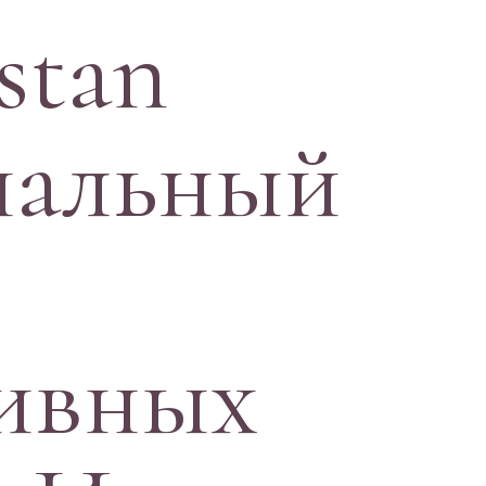
stan
альный
ивных