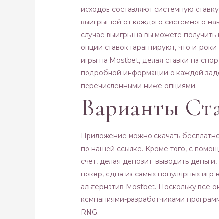
исходов составляют системную ставку
выигрышей от каждого системного нако
случае выигрыша вы можете получить
опции ставок гарантируют, что игроки
игры на Mostbet, делая ставки на спор
подробной информации о каждой заде
перечисленными ниже опциями.
Варианты Ста
Приложение можно скачать бесплатно,
по нашей ссылке. Кроме того, с помо
счет, делая депозит, выводить деньги
покер, одна из самых популярных игр 
альтернатив Mostbet. Поскольку все 
компаниями-разработчиками программ
RNG.