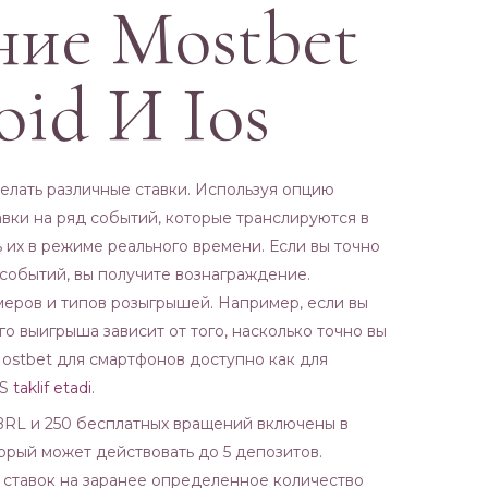
ие Mostbet
id И Ios
елать различные ставки. Используя опцию
авки на ряд событий, которые транслируются в
 их в режиме реального времени. Если вы точно
5 событий, вы получите вознаграждение.
еров и типов розыгрышей. Например, если вы
го выигрыша зависит от того, насколько точно вы
ostbet для смартфонов доступно как для
OS
taklif etadi
.
BRL и 250 бесплатных вращений включены в
орый может действовать до 5 депозитов.
 ставок на заранее определенное количество