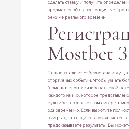
сделать ставку и получить определе
предматчевой ставке, опция live-прог
режиме реального времени.
Регистрац
Mostbet З
Пользователи из Узбекистана могут д
спортивных событий. Чтобы узнать бол
“помочь вам оптимизировать свой пот
каждого из них, которое представлено 
мультибет позволяет вам смотреть мно
одновременно. Если вы хотите полно
выигрыш, эта опция ставок является о
предсказываете результаты. Вы может