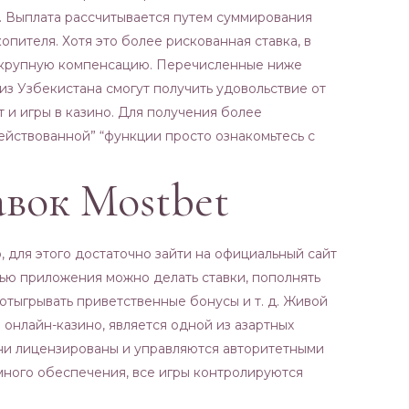
. Выплата рассчитывается путем суммирования
пителя. Хотя это более рискованная ставка, в
 крупную компенсацию. Перечисленные ниже
 из Узбекистана смогут получить удовольствие от
т и игры в казино. Для получения более
йствованной” “функции просто ознакомьтесь с
вок Mostbet
 для этого достаточно зайти на официальный сайт
щью приложения можно делать ставки, пополнять
, отыгрывать приветственные бонусы и т. д. Живой
в онлайн-казино, является одной из азартных
они лицензированы и управляются авторитетными
ного обеспечения, все игры контролируются