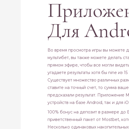
Приложен
Для Andro
Во время просмотра игры вы можете д
мультибет, вы также можете делать ст
прямом эфире, чтобы все могли видеть
угадаете результаты хотя бы nine из 1
Существует множество различных разм
ставите на точный счет, то сумма ваше
предсказали результат. Приложение M
устройств на базе Android, так и для i
100% бонус на депозит в размере до 
приветственный пакет от Mostbet, кот
Несколько одинаковых накопительных