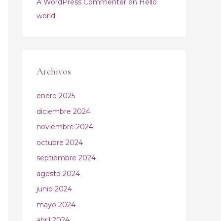
A WordPress Commenter
en
Hello
world!
Archivos
enero 2025
diciembre 2024
noviembre 2024
octubre 2024
septiembre 2024
agosto 2024
junio 2024
mayo 2024
abril 2024