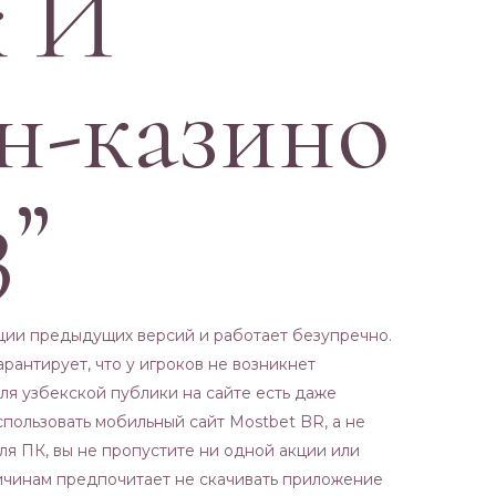
к И
н-казино
3”
ции предыдущих версий и работает безупречно.
рантирует, что у игроков не возникнет
ля узбекской публики на сайте есть даже
спользовать мобильный сайт Mostbet BR, а не
ля ПК, вы не пропустите ни одной акции или
причинам предпочитает не скачивать приложение