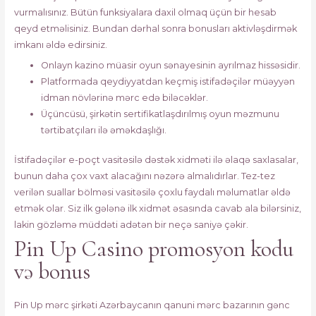
vurmalısınız. Bütün funksiyalara daxil olmaq üçün bir hesab
qeyd etməlisiniz. Bundan dərhal sonra bonusları aktivləşdirmək
imkanı əldə edirsiniz.
Onlayn kazino müasir oyun sənayesinin ayrılmaz hissəsidir.
Platformada qeydiyyatdan keçmiş istifadəçilər müəyyən
idman növlərinə mərc edə biləcəklər.
Üçüncüsü, şirkətin sertifikatlaşdırılmış oyun məzmunu
tərtibatçıları ilə əməkdaşlığı.
İstifadəçilər e-poçt vasitəsilə dəstək xidməti ilə əlaqə saxlasalar,
bunun daha çox vaxt alacağını nəzərə almalıdırlar. Tez-tez
verilən suallar bölməsi vasitəsilə çoxlu faydalı məlumatlar əldə
etmək olar. Siz ilk gələnə ilk xidmət əsasında cavab ala bilərsiniz,
lakin gözləmə müddəti adətən bir neçə saniyə çəkir.
Pin Up Casino promosyon kodu
və bonus
Pin Up mərc şirkəti Azərbaycanın qanuni mərc bazarının gənc