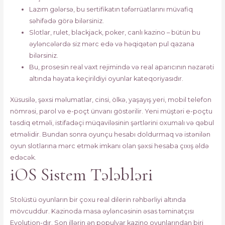
Lazım gələrsə, bu sertifikatın təfərrüatlarını müvafiq
səhifədə görə bilərsiniz.
Slotlar, rulet, blackjack, poker, canlı kazino – bütün bu
əyləncələrdə siz mərc edə və həqiqətən pul qazana
bilərsiniz.
Bu, prosesin real vaxt rejimində və real aparıcının nəzarəti
altında həyata keçirildiyi oyunlar kateqoriyasıdır.
Xüsusilə, şəxsi məlumatlar, cinsi, ölkə, yaşayış yeri, mobil telefon
nömrəsi, parol və e-poçt ünvanı göstərilir. Yeni müştəri e-poçtu
təsdiq etməli, istifadəçi müqaviləsinin şərtlərini oxumalı və qəbul
etməlidir. Bundan sonra oyunçu hesabı doldurmaq və istənilən
oyun slotlarına mərc etmək imkanı olan şəxsi hesaba çıxış əldə
edəcək.
iOS Sistem Tələbləri
Stolüstü oyunların bir çoxu real dilerin rəhbərliyi altında
mövcuddur. Kazinoda masa əyləncəsinin əsas təminatçısı
Evolution-dır. Son illərin ən populyar kazino oyunlarından biri