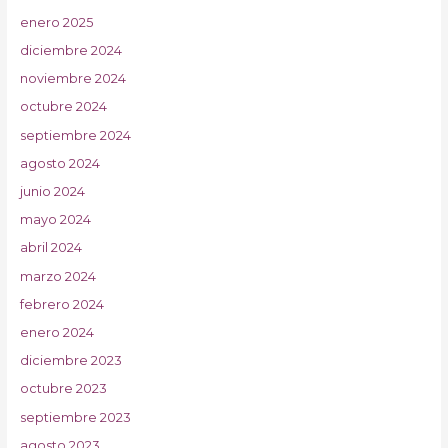
enero 2025
diciembre 2024
noviembre 2024
octubre 2024
septiembre 2024
agosto 2024
junio 2024
mayo 2024
abril 2024
marzo 2024
febrero 2024
enero 2024
diciembre 2023
octubre 2023
septiembre 2023
agosto 2023