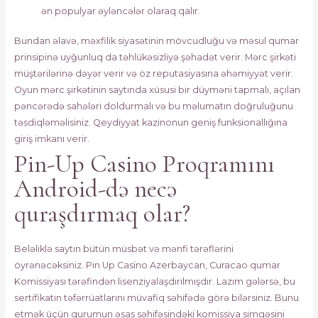
ən populyar əyləncələr olaraq qalır.
Bundan əlavə, məxfilik siyasətinin mövcudluğu və məsul qumar
prinsipinə uyğunluq da təhlükəsizliyə şəhadət verir. Mərc şirkəti
müştərilərinə dəyər verir və öz reputasiyasına əhəmiyyət verir.
Oyun mərc şirkətinin saytında xüsusi bir düyməni tapmalı, açılan
pəncərədə sahələri doldurmalı və bu məlumatın doğruluğunu
təsdiqləməlisiniz. Qeydiyyat kazinonun geniş funksionallığına
giriş imkanı verir.
Pin-Up Casino Proqramını
Android-də necə
quraşdırmaq olar?
Beləliklə saytın bütün müsbət və mənfi tərəflərini
öyrənəcəksiniz. Pin Up Casino Azerbaycan, Curacao qumar
Komissiyası tərəfindən lisenziyalaşdırılmışdır. Lazım gələrsə, bu
sertifikatın təfərrüatlarını müvafiq səhifədə görə bilərsiniz. Bunu
etmək üçün qurumun əsas səhifəsindəki komissiya simgəsini