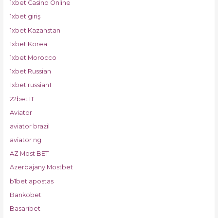
1xbet Casino Online
1xbet giriş
1xbet Kazahstan
1xbet Korea
1xbet Morocco
1xbet Russian
1xbet russian1
22bet IT
Aviator
aviator brazil
aviator ng
AZ Most BET
Azerbajany Mostbet
b1bet apostas
Bankobet
Basaribet