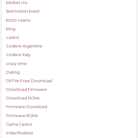
bbrbet mx
Betmotion brazil
bizzo casino
blog
casino
Codere Argentina
Codere Italy
crazy time
Dating
Dll File Free Download
Download Firmware
Download ROMs
Firmware Download
Firmware ROMs
Gama Casino
India Mostbet