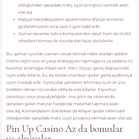
olduğundan qarşıdakı matç üçün proqnoz vermək asan
olacaq.
Maliyyə tranzaksiyasının aparılmasına sifarişin emalının
gözlənilməsinin orta vaxtı 2 gün təşkil edir.
Qumar sevənlər təkcə kompüterdən deyil, həm də mobil
cihazların köməyi ilə oyunlardan həzz ala bilərlər.
Bu, qumar oyunları zamanı vəsait itirmək riskini aradan qaldırır.
Demo rejimi sizə ən yaxşı strategiyanı tapmağa və ya sadəcə öz
bəxtinizi sınamağa imkan verir. Mərc ölçüsü geniş diapazonda
təyin edilə bilər ki, bu da slotları mümkün qədər geniş auditoriya
üçün maraqlı edir. Oyunçular şanslarını artırmaq üçün ən çox
bildikləri idman növündən istifadə edə bilərlər. Esportun
üstünlüyü onun populyarlığıdır, ona görə də internetdə
qarşıdan gələn matçlar haqqında məlumat tapmaq asan
olacaq. Komandaların statistikası da kifayət qədər təfərrüatlı
olduğundan qarşıdakı matç üçün proqnoz vermək asan olacaq.
Pin Up Casino Az da bonuslar
və aksiyalar