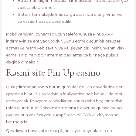
Bu zaman digər metodlar kimi, adətən, 15 dəqiqədən çox
vaxt tələb olunmur.
Sistem formalaşdırılmış sorğu əsasında sifarişi emal edir
və vəsaiti hesaba daxil edilir.
Mobil versiyanı oynamaq üçün telefonunuza Pinup.APK
indirməyinizə ehtiyac yoxdur. Bunu etmək üçün bir brauzer
açmalı və rəsmi veb saytını və ya işləyən bir linkin ünvanını daxil
etməlisiniz. Yalnız bir İnternet bağlantısı və bir neçə pulsuz
dəqiqə olmalıdır.
Rəsmi site Pin Up casino
Quraşdırmadan sonra bütün qurğular öz ilkin dəyərlərinə geri
qaytarıla bilər. Bu isə tətbiqin fəaliyyətinə heç bir şəkildə təsir
etməyəcək. Proqramı yüklədikdən sonra daha heç bir tədbir
tələb olunmur. IOS sistemi proqramı öz-özünə quraşdıracaq,
oyunçunun vəzifəsi yalnız AppStore-da “Yüklə” düyməsinə
basmaqdır.
Qeydiyyatı başa çatdırmaq üçün saytın qaydaları ilə də