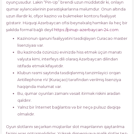
oyunçusudur. Lakin “Pin-Up” brendi uzun müddətdir ki, onlayn
qumar əyləncələrinin pərəstişkarlarına məlumdur. Onun altında
uzun illərdir ki, ofşor kazino və bukmeker kontoru fəaliyyət
göstərir. Hüquqi Azərbaycan ofisi beynəlxalq həmkarı ilə heç bir
şəkildə formal bağlı deyil
https://pinup-azerbaycan-24.com
.
Kazinonun qanuni fəaliyyətini təsdiqləyən Curacao master
lisenziyası var.
Bu kazinoda özünüzü evinizdə hiss etmək üçün manatı
valyuta kimi, interfeys dili olaraq Azərbaycan dilindən
istifadə etmək kifayətdir.
Klubun rəsmi saytında təsdiqlənmiş tənzimləyici orqan
Antillephone nV (Kuraçao) tərəfindən verilmiş lisenziya
haqqında məlumat var.
Bu, qumar oyunları zamanı vəsait itirmək riskini aradan
qaldırır.
Yalnız bir İnternet bağlantısı və bir neçə pulsuz dəqiqə
olmalıdır.
Oyun slotlarını seçərkən müştərilər slot maşınlarının qaytarılma
faizini əsas götürməlidirlər. Yüksək dispersiyaya malik slotlar tez-