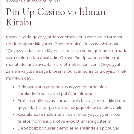
sikkələr üçün mərc rejimi var.
Pin Up Casino və İdman
Kitabı
Rəsmi saytda qeydiyyatdan keçmək üçün zəng edib formanı
doldurmağınız kifayətdir. Bunu etmək üçün əsas səhifədəki
“Qeydiyyatdan keç” düyməsini basın və sonra görünən formada
şəxsi məlumatları daxil edin. Onlayn Pin Up casino online rubl,
manat, dollar və avro ilə mərc etmək imkanı verir. Qeydiyyat
zamanı valyutanı seçə bilərsiniz, bundan sonra onu dəyişdirmək
mümkün deyil.
Belə oyunların yeganə xüsusiyyəti onlarda olan
hərəkətlərin yalnız real pul üçün olmasıdır.
Profilin verifikasiyası zamanı belə fakt aşkar edildikdə uçot
qeydi dərhal bərpa edilmə hüququ olmadan blok edilir.
Xüsusilə, şəxsi məlumatlar, cinsi, ölkə, yaşayış yeri, mobil
telefon nömrəsi, parol və e-poçt ünvanı göstərilir.
Depozitsiz bonuslar gemblerlər arasında ən populyar