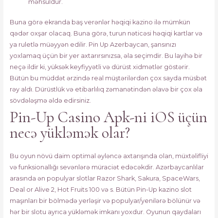
məhsuldur.
Buna görə ekranda baş verənlər həqiqi kazino ilə mümkün
qədər oxşar olacaq. Buna görə, turun nəticəsi həqiqi kartlar və
ya ruletlə müəyyən edilir. Pin Up Azerbaycan, şansınızı
yoxlamaq üçün bir yer axtarırsınızsa, əla seçimdir. Bu layihə bir
neçə ildir ki, yüksək keyfiyyətli və dürüst xidmətlər göstərir.
Bütün bu müddət ərzində real müştərilərdən çox sayda müsbət
rəy aldı. Dürüstlük və etibarlılıq zəmanətindən əlavə bir çox əla
sövdələşmə əldə edirsiniz.
Pin-Up Casino Apk-ni iOS üçün
necə yükləmək olar?
Bu oyun növü daim optimal əyləncə axtarışında olan, müxtəlifliyi
və funksionallığı sevənlərə müraciət edəcəkdir. Azərbaycanlılar
arasında ən populyar slotlar Razor Shark, Sakura, SpaceWars,
Deal or Alive 2, Hot Fruits 100 və s. Bütün Pin-Up kazino slot
maşınları bir bölmədə yerləşir və populyar/yenilərə bölünür və
hər bir slotu ayrıca yükləmək imkanı yoxdur. Oyunun qaydaları