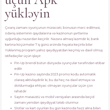
yükləyin
Çıxarış zamanı oyunçunun müraciəti, bonusun mərc edilməsi,
ödəniş sisteminin qaydalarına və kazinonun şərtlərinə
uyğunluğu nəzərdən keçirilir. Nəzərə almaq lazımdır ki, bank
kartına köçürmələr 7 iş günü ərzində həyata keçirilə bilər.
Yüklənmiş proqram yalnız qeydiyyatdan keçmiş və daxil olmuş
istifadəçilər üçün işləyir.
Pin-Up brendi bütün dünyada oyunçular tərəfindən etibar
edilir.
Pin-Up kazino saytında 2023 promo kodu avtomatik
olaraq aktivləşdirilir ki, bu da heç nə daxil etməyə və
doldurmağa ehtiyac olmayan oyunçular üçün çox
rahatdır.
Saytın masaüstü və mobil versiyaları arasında keçid
zamanı yenidən qeydiyyat tələb olunmur.
Slotlar və kart oyunları bu gün kazinoda həzz alına bilən