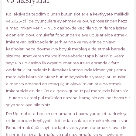
Kolleksiyada təqdim olunan bütün slotlar əla keyfiyyətə malikdir
və 2023-ci ildə oyunçulara əylənmək və oyun prosesindən həzz
almaq imkanı verir. Pin Up casino-də keçirilən turnirlərdə iştirak
edənlərin böyük mükafat fondundan əlavə uduşlar əldə etmək
imkanı var. İstifadəçilərin şərhlərində və rəylərində onlayn
kazinoları necə döymək və böyük məbləğ əldə etmək barədə
sizə məlumat verən müxtəlif məsləhətlər tapa bilərsiniz. Rəsmi
sayt Pin Up casino ilə oxşar qumar resursları arasındakı fərq
ondadır ki, burada siz bukmeker kontorunda idman yarışlarına
mərc edə bilərsiniz. Məhz bunun sayəsində ziyarətçilər uduşları
almaq və əmanəti artırmaq üçün əlavə imkanlar əldə etmək
imkanı əldə edirlər. Ən azı gecə-gündüz pul mərc edə bilərsiniz
– burada siz real pul mükafatı qazana, həmçinin onu hər hansı bir
şeyə xərcləyə bilərsiniz.
Pin Up mobil tətbiqinin olmamasına baxmayaraq, etibarlı inkişaf
etdiricilərdən keyfiyyətli slotlardan istifadə etmək imkanınız var.
Bunu etmək üçün saytın adaptiv versiyasına keçmək kifayətdir.
İnternette sizi aldatmağa və pul qazanmağa və ya layihədən