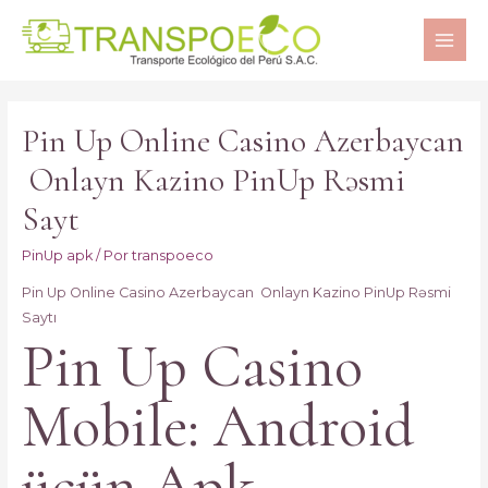
MAI
ME
Pin Up Online Casino Azerbaycan
️ Onlayn Kazino PinUp Rəsmi
Sayt
PinUp apk
/ Por
transpoeco
Pin Up Online Casino Azerbaycan ️ Onlayn Kazino PinUp Rəsmi
Saytı
Pin Up Casino
Mobile: Android
üçün Apk