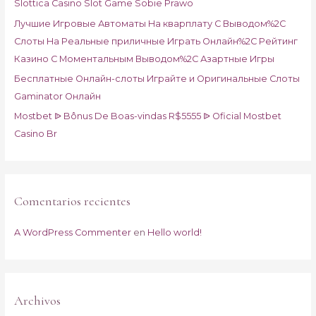
Slottica Casino Slot Game Sobie Prawo
r
Лучшие Игровые Автоматы На кварплату С Выводом%2C
:
Слоты На Реальные приличные Играть Онлайн%2C Рейтинг
Казино С Моментальным Выводом%2C Азартные Игры
Бесплатные Онлайн-слоты Играйте и Оригинальные Слоты
Gaminator Онлайн
Mostbet ᐉ Bônus De Boas-vindas R$5555 ᐉ Oficial Mostbet
Casino Br
Comentarios recientes
A WordPress Commenter
en
Hello world!
Archivos