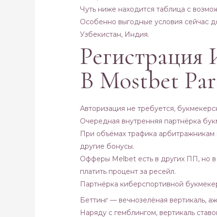
Чуть ниже находится таблица с возмо
Особенно выгодные условия сейчас до
Узбекистан, Индия.
Регистрация 
В Mostbet Par
Авторизация не требуется, букмекерск
Очередная внутренняя партнёрка бук
При объёмах трафика арбитражникам
другие бонусы.
Офферы Melbet есть в других ПП, но в
платить процент за ресейл.
Партнёрка киберспортивной букмекер
Беттинг — вечнозелёная вертикаль, аж
Наряду с гемблингом, вертикаль ставо