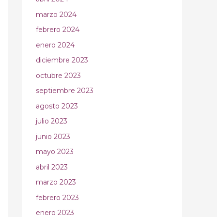
marzo 2024
febrero 2024
enero 2024
diciembre 2023
octubre 2023
septiembre 2023
agosto 2023
julio 2023
junio 2023
mayo 2023
abril 2023
marzo 2023
febrero 2023
enero 2023