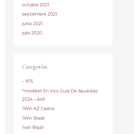
octubre 2021
septiembre 2021
junio 2021
julio 2020
Categorías
– 975
"mostbet En Vivo Guía De Apuestas
2024 – 649
1Win AZ Casino
1Win Brasil
1win Brazil