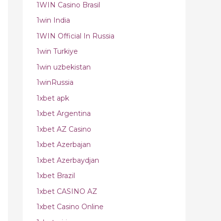
1WIN Casino Brasil
1win India
1WIN Official In Russia
1win Turkiye
1win uzbekistan
1winRussia
1xbet apk
1xbet Argentina
1xbet AZ Casino
1xbet Azerbajan
1xbet Azerbaydjan
1xbet Brazil
1xbet CASINO AZ
1xbet Casino Online