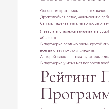
Основным критерием является качест
Дружелюбная сетка, начинающие арби
Саппорт адекватный, на вопросы отвеч
Я выплаты стараюсь заказывать a coupl
абсолютно.
В партнерке реально очень крутой лич
всегда стату можно отследить.
А второй плюс за выплаты, которые д
В партнерке у меня нет вопросов воо
Рейтинг 
Програм