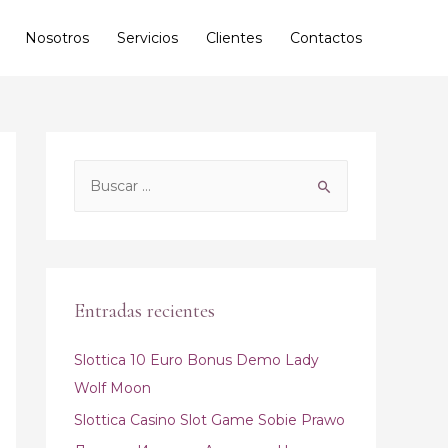
Nosotros
Servicios
Clientes
Contactos
B
u
s
c
a
Entradas recientes
r
p
Slottica 10 Euro Bonus Demo Lady
o
Wolf Moon
r
Slottica Casino Slot Game Sobie Prawo
: