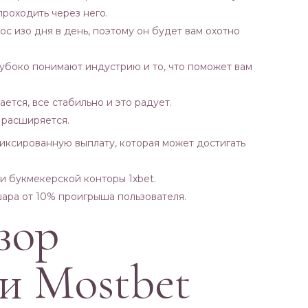
проходить через него.
с изо дня в день, поэтому он будет вам охотно
убоко понимают индустрию и то, что поможет вам
ется, все стабильно и это радует.
 расширяется.
фиксированную выплату, которая может достигать
и букмекерской конторы 1xbet.
ара от 10% проигрыша пользователя.
зор
и Mostbet