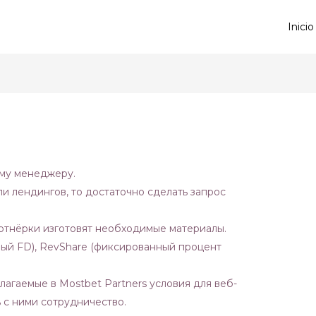
Inicio
ому менеджеру.
и лендингов, то достаточно сделать запрос
ртнёрки изготовят необходимые материалы.
й FD), RevShare (фиксированный процент
агаемые в Mostbet Partners условия для веб-
ь с ними сотрудничество.