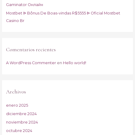
Gaminator Онлайн
Mostbet ᐉ Bônus De Boas-vindas R$5555 ᐉ Oficial Mostbet
Casino Br
Comentarios recientes
A WordPress Commenter
en
Hello world!
Archivos
enero 2025
diciembre 2024
noviembre 2024
octubre 2024