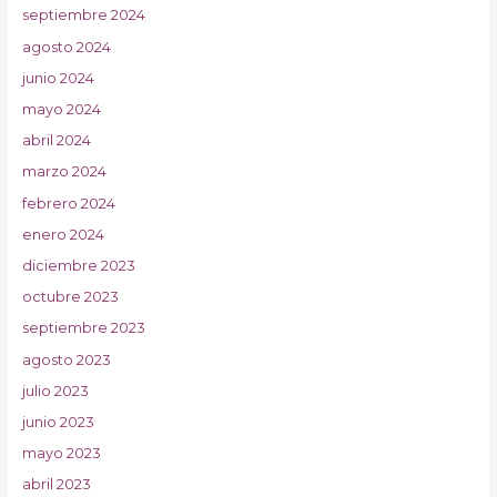
septiembre 2024
agosto 2024
junio 2024
mayo 2024
abril 2024
marzo 2024
febrero 2024
enero 2024
diciembre 2023
octubre 2023
septiembre 2023
agosto 2023
julio 2023
junio 2023
mayo 2023
abril 2023