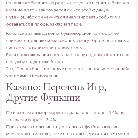
Их нельзя обменять на реальные деньги и снять с баланса.
Именно в этом заключается смысл этой функции.
Путем ошибок он научиться анализировать события и
оставаться в плюсе, заключая пари.
Комиссия за вывод денег букмекерской конторой не
снимается, однако комиссионные могут брать платежные
системы, которыми вы пользуетесь.
Если срок ожидания превышает одну неделю, обратитесь
в службу поддержки банка.
Так, “Приватбанк” позволяет сделать запрос через онлайн-
чат прямо в приложении.
Казино: Перечень Игр,
Другие Функции
По исходам размер маржи в диапазоне second . 5-4%, по
тоталам и форам – 3-4%.
При этом по большинству остальных футбольных лиг
маржа как на исходы, так и на тоталы держится на отметке