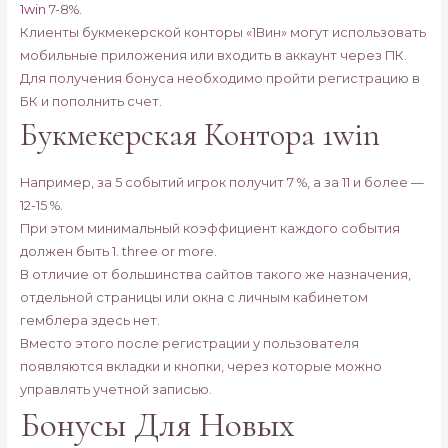
1win
7-8%.
Клиенты букмекерской конторы «1Вин» могут использовать
мобильные приложения или входить в аккаунт через ПК.
Для получения бонуса необходимо пройти регистрацию в
БК и пополнить счет.
Букмекерская Контора 1win
Например, за 5 событий игрок получит 7 %, а за 11 и более —
12-15 %.
При этом минимальный коэффициент каждого события
должен быть 1. three or more.
В отличие от большинства сайтов такого же назначения,
отдельной страницы или окна с личным кабинетом
гемблера здесь нет.
Вместо этого после регистрации у пользователя
появляются вкладки и кнопки, через которые можно
управлять учетной записью.
Бонусы Для Новых