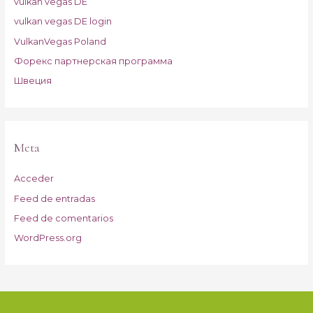
vulkan vegas DE
vulkan vegas DE login
VulkanVegas Poland
Форекс партнерская программа
Швеция
Meta
Acceder
Feed de entradas
Feed de comentarios
WordPress.org